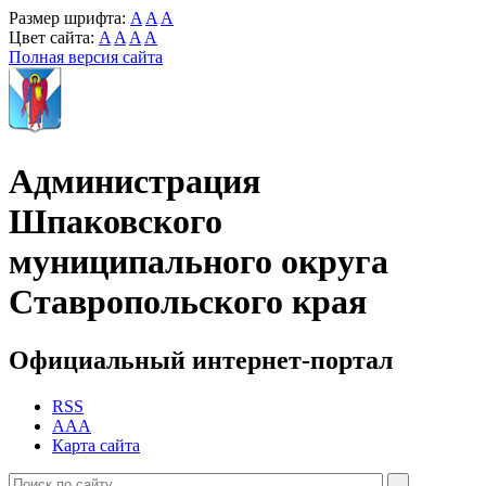
Размер шрифта:
A
A
A
Цвет сайта:
A
A
A
A
Полная версия сайта
Администрация
Шпаковского
муниципального округа
Ставропольского края
Официальный интернет-портал
RSS
AAA
Карта сайта