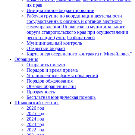
их прав
Инициативное бюджетирование
Рабочая группа по координации деятельности
государственных органов и органов местного
самоуправления Шпаковского муниципального
округа ставропольского края при осуществлении
регистрации (учёта) избирателей
Муниципальный контроль
Открытый бюджет
Карта энергосервисного контракта г. Михайловск"
Обращения
Отправить письмо
Порядок и время приема
Установленные формы обращений
Порядок обжалования
Обзоры обращений лиц
Прозрачность
Бесплатная юридическая помощь
Шпаковский вестник
2026 год
2025 год
2024 год
2023 год
2022 год