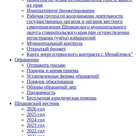
их прав
Инициативное бюджетирование
Рабочая группа по координации деятельности
государственных органов и органов местного
самоуправления Шпаковского муниципального
округа ставропольского края при осуществлении
регистрации (учёта) избирателей
Муниципальный контроль
Открытый бюджет
Карта энергосервисного контракта г. Михайловск"
Обращения
Отправить письмо
Порядок и время приема
Установленные формы обращений
Порядок обжалования
Обзоры обращений лиц
Прозрачность
Бесплатная юридическая помощь
Шпаковский вестник
2026 год
2025 год
2024 год
2023 год
2022 год