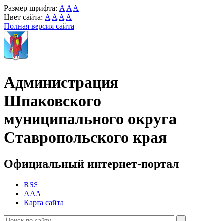
Размер шрифта:
A
A
A
Цвет сайта:
A
A
A
A
Полная версия сайта
Администрация
Шпаковского
муниципального округа
Ставропольского края
Официальный интернет-портал
RSS
AAA
Карта сайта