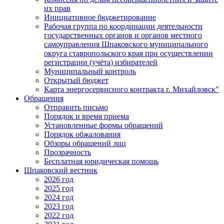
их прав
Инициативное бюджетирование
Рабочая группа по координации деятельности
государственных органов и органов местного
самоуправления Шпаковского муниципального
округа ставропольского края при осуществлении
регистрации (учёта) избирателей
Муниципальный контроль
Открытый бюджет
Карта энергосервисного контракта г. Михайловск"
Обращения
Отправить письмо
Порядок и время приема
Установленные формы обращений
Порядок обжалования
Обзоры обращений лиц
Прозрачность
Бесплатная юридическая помощь
Шпаковский вестник
2026 год
2025 год
2024 год
2023 год
2022 год