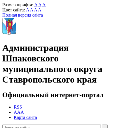
Размер шрифта:
A
A
A
Цвет сайта:
A
A
A
A
Полная версия сайта
Администрация
Шпаковского
муниципального округа
Ставропольского края
Официальный интернет-портал
RSS
AAA
Карта сайта