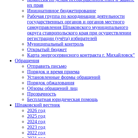
их прав
Инициативное бюджетирование
Рабочая группа по координации деятельности
государственных органов и органов местного
самоуправления Шпаковского муниципального
округа ставропольского края при осуществлении
регистрации (учёта) избирателей
Муниципальный контроль
Открытый бюджет
Карта энергосервисного контракта г. Михайловск"
Обращения
Отправить письмо
Порядок и время приема
Установленные формы обращений
Порядок обжалования
Обзоры обращений лиц
Прозрачность
Бесплатная юридическая помощь
Шпаковский вестник
2026 год
2025 год
2024 год
2023 год
2022 год