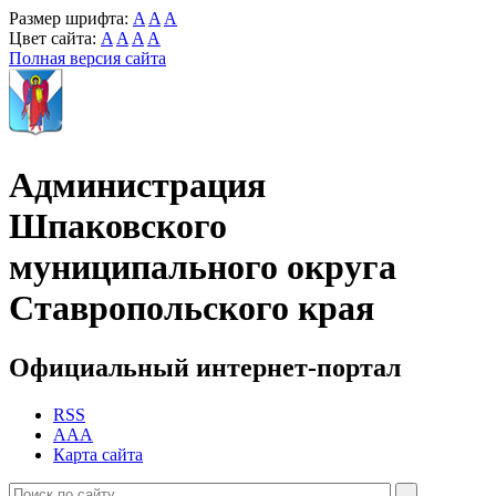
Размер шрифта:
A
A
A
Цвет сайта:
A
A
A
A
Полная версия сайта
Администрация
Шпаковского
муниципального округа
Ставропольского края
Официальный интернет-портал
RSS
AAA
Карта сайта