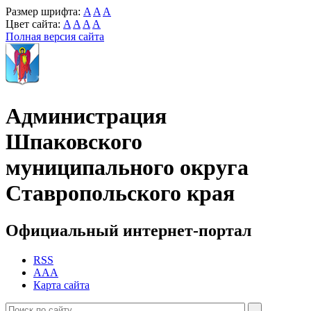
Размер шрифта:
A
A
A
Цвет сайта:
A
A
A
A
Полная версия сайта
Администрация
Шпаковского
муниципального округа
Ставропольского края
Официальный интернет-портал
RSS
AAA
Карта сайта