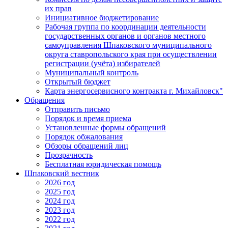
их прав
Инициативное бюджетирование
Рабочая группа по координации деятельности
государственных органов и органов местного
самоуправления Шпаковского муниципального
округа ставропольского края при осуществлении
регистрации (учёта) избирателей
Муниципальный контроль
Открытый бюджет
Карта энергосервисного контракта г. Михайловск"
Обращения
Отправить письмо
Порядок и время приема
Установленные формы обращений
Порядок обжалования
Обзоры обращений лиц
Прозрачность
Бесплатная юридическая помощь
Шпаковский вестник
2026 год
2025 год
2024 год
2023 год
2022 год