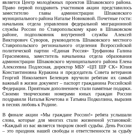
является Центр молодёжных проектов Шпаковского района.
Право первой поздравить участников акции представилось
заместителю главы администрации Шпаковского
муниципального района Наталье Новиковой. Почетные гости:
начальник отдела управления федеральной миграционной
службы России по Ставропольскому краю в Шпаковском
районе, подполковник внутренней службы Алексей
Викторович Суворов, руководитель Шпаковского местного
Ставропольского регионального отделения Всероссийской
политической партии «Единая Россия» Труфанова Галина
Герасимовна, заместитель начальника отдела образования
администрации Шпаковского муниципального района Елена
Алексеевна Подлесная, директор МБУ «ЦП ШР СК» Юлия
Константиновна Куракина и председатель Совета ветеранов
Георгий Николаевич Белевцев вручили ребятам их самый
важный в жизни документ – паспорт гражданина Российской
Федерации. Приятным дополнением стали памятные подарки.
Своими творческими номерами юных граждан России
поздравили Наталья Кочетова и Татьяна Подколзина, выразив
в песнях любовь к Родине.
В финале акции «Мы граждане России!» ребята услышали
слова, которые для многих стали жизненной установкой:
«Каждый из вас является творцом своей судьбы. День России
– это праздник нашей свободы и ответственности за судьбу