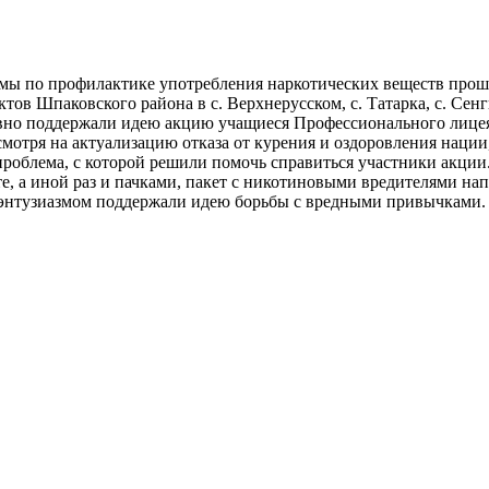
ммы по профилактике употребления наркотических веществ про
в Шпаковского района в с. Верхнерусском, с. Татарка, с. Сенг
ивно поддержали идею акцию учащиеся Профессионального лицея 
мотря на актуализацию отказа от курения и оздоровления нации,
проблема, с которой решили помочь справиться участники акции
те, а иной раз и пачками, пакет с никотиновыми вредителями нап
энтузиазмом поддержали идею борьбы с вредными привычками.