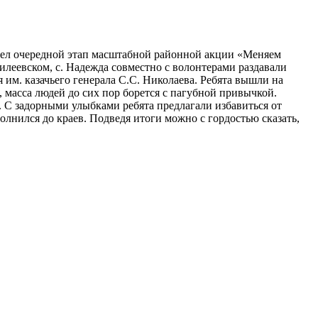
шел очередной этап масштабной районной акции «Меняем
илеевском, с. Надежда совместно с волонтерами раздавали
им. казачьего генерала С.С. Николаева. Ребята вышли на
 масса людей до сих пор борется с пагубной привычкой.
. С задорными улыбками ребята предлагали избавиться от
олнился до краев. Подведя итоги можно с гордостью сказать,