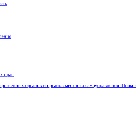
ость
ления
х прав
дарственных органов и органов местного самоуправления Шпако