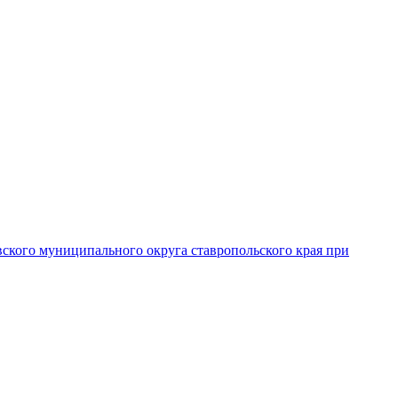
вского муниципального округа ставропольского края при