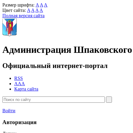
Размер шрифта:
A
A
A
Цвет сайта:
A
A
A
A
Полная версия сайта
Администрация Шпаковского 
Официальный интернет-портал
RSS
AAA
Карта сайта
Войти
Авторизация