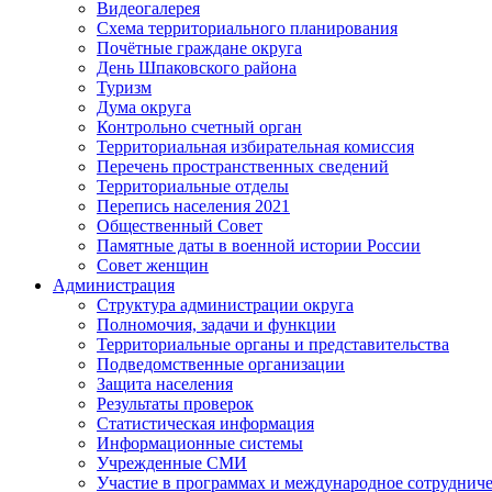
Видеогалерея
Схема территориального планирования
Почётные граждане округа
День Шпаковского района
Туризм
Дума округа
Контрольно счетный орган
Территориальная избирательная комиссия
Перечень пространственных сведений
Территориальные отделы
Перепись населения 2021
Общественный Совет
Памятные даты в военной истории России
Совет женщин
Администрация
Структура администрации округа
Полномочия, задачи и функции
Территориальные органы и представительства
Подведомственные организации
Защита населения
Результаты проверок
Статистическая информация
Информационные системы
Учрежденные СМИ
Участие в программах и международное сотруднич