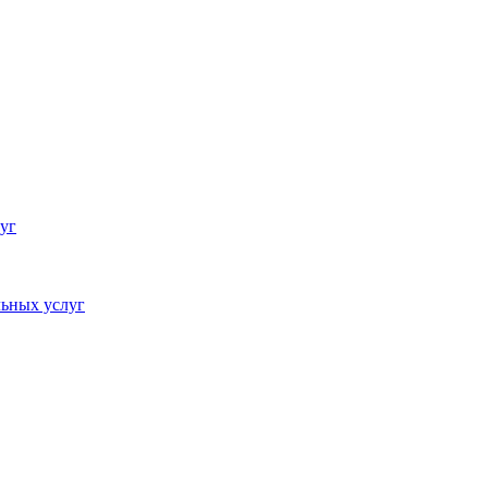
уг
ьных услуг