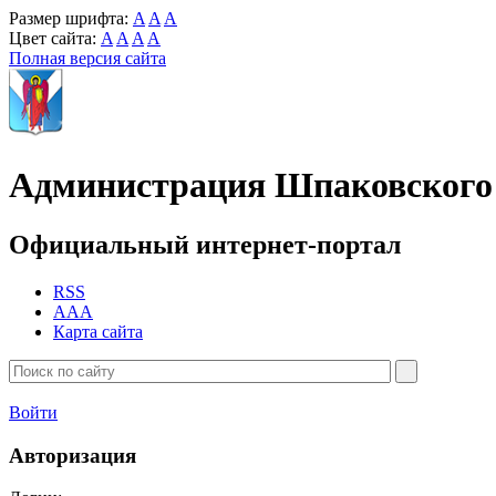
Размер шрифта:
A
A
A
Цвет сайта:
A
A
A
A
Полная версия сайта
Администрация Шпаковского 
Официальный интернет-портал
RSS
AAA
Карта сайта
Войти
Авторизация