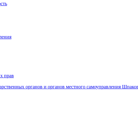
ость
ления
х прав
дарственных органов и органов местного самоуправления Шпако