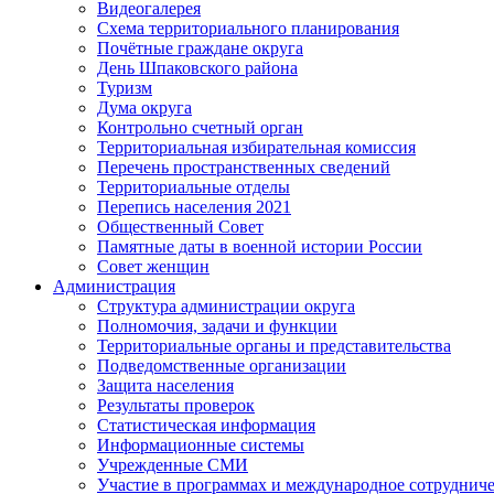
Видеогалерея
Схема территориального планирования
Почётные граждане округа
День Шпаковского района
Туризм
Дума округа
Контрольно счетный орган
Территориальная избирательная комиссия
Перечень пространственных сведений
Территориальные отделы
Перепись населения 2021
Общественный Совет
Памятные даты в военной истории России
Совет женщин
Администрация
Структура администрации округа
Полномочия, задачи и функции
Территориальные органы и представительства
Подведомственные организации
Защита населения
Результаты проверок
Статистическая информация
Информационные системы
Учрежденные СМИ
Участие в программах и международное сотруднич