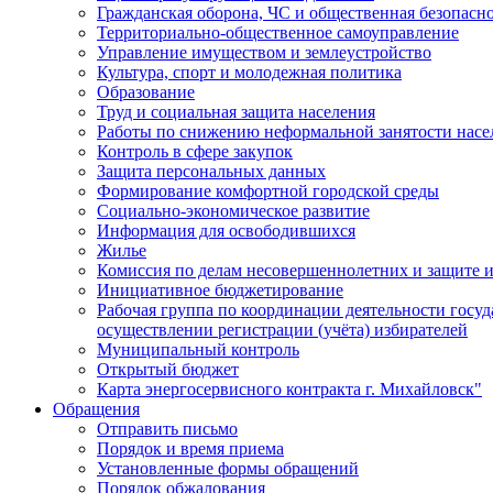
Гражданская оборона, ЧС и общественная безопасн
Территориально-общественное самоуправление
Управление имуществом и землеустройство
Культура, спорт и молодежная политика
Образование
Труд и социальная защита населения
Работы по снижению неформальной занятости насе
Контроль в сфере закупок
Защита персональных данных
Формирование комфортной городской среды
Социально-экономическое развитие
Информация для освободившихся
Жилье
Комиссия по делам несовершеннолетних и защите и
Инициативное бюджетирование
Рабочая группа по координации деятельности госу
осуществлении регистрации (учёта) избирателей
Муниципальный контроль
Открытый бюджет
Карта энергосервисного контракта г. Михайловск"
Обращения
Отправить письмо
Порядок и время приема
Установленные формы обращений
Порядок обжалования