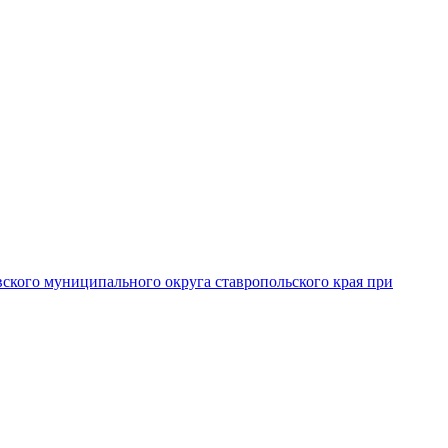
вского муниципального округа ставропольского края при