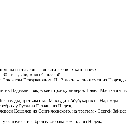
смены состязались в девяти весовых категориях.
е 80 кг – у Людмилы Санеевой.
 и Сократом Геогджаняном. На 2 месте – спортсмен из Надежды
сян из Надежды, закрывает тройку лидеров Павел Мастюгин из
Пелагиады, третьим стал Мавлудин Абубукаров из Надежды.
ребро - у Руслана Галаяна из Надежды.
лексей Кошелев из Сенгилеевского, на третьем - Сергей Зайцев
 у сенгелеевцев, бронзу забрала команда из Надежды.