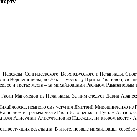
спорту
, Надежды, Сенгилеевского, Верхнерусского и Пелагиады. Спорт
рина Вершенникова, до 70 кг 1 место - у Ирины Ивановой, свыш
первое и третье места – за михайловцами Расимом Рамазановым
ся Гасан Магомедов из Пелагиады. За ним следует Давид Аване
з Михайловска, немного ему уступил Дмитрий Мирошниченко из 
На первом и третьем месте Иван Илющенков и Рустам Азизов, се
а взял Алисултан Алисултанов из Надежды, на втором месте - А
етыре лучших результата. В итоге, первые михайловцы, серебро –