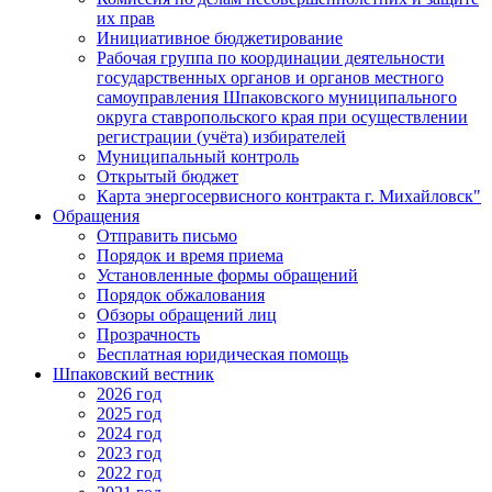
их прав
Инициативное бюджетирование
Рабочая группа по координации деятельности
государственных органов и органов местного
самоуправления Шпаковского муниципального
округа ставропольского края при осуществлении
регистрации (учёта) избирателей
Муниципальный контроль
Открытый бюджет
Карта энергосервисного контракта г. Михайловск"
Обращения
Отправить письмо
Порядок и время приема
Установленные формы обращений
Порядок обжалования
Обзоры обращений лиц
Прозрачность
Бесплатная юридическая помощь
Шпаковский вестник
2026 год
2025 год
2024 год
2023 год
2022 год