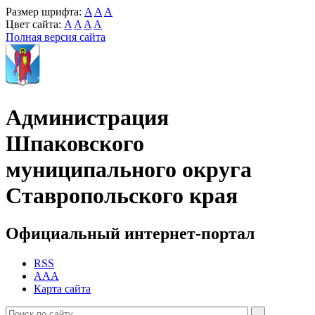
Размер шрифта:
A
A
A
Цвет сайта:
A
A
A
A
Полная версия сайта
Администрация
Шпаковского
муниципального округа
Ставропольского края
Официальный интернет-портал
RSS
AAA
Карта сайта