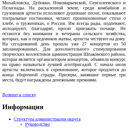
Михайловска, Дубовки, Новомарьевской, Сенгилеевского и
Пелагиады. На раскаленной земле, среди комбайнов и
грузовиков артисты исполняют душевные песни, показывают
театральные постановки, читают проникновенные стихи о
хлебе, о тружениках, о России. Им всегда рады, подпевают,
аплодируют, благодарят, просят приезжать почаще. Не
остаются без внимания и ветераны сельского хозяйства,
которых, как и передовиков жатвы, артисты чествуют на дому.
На сегодняшний день прошло уже 27 концертов из 50
запланированных. Для дополнительного стимулирования
творческих коллективов администрация Шпаковского района,
которая является организатором концертов, объявила конкурс
на право называться лучшей агитбригадой. С начала июля
артисты включились в соревнование, которое продлится до
конца уборочной страды. Призеры, занявшие первые три
места, будут награждены денежными премиями.
Возврат к списку
Информация
Структура администрации округа
Руководство