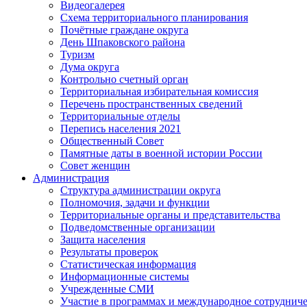
Видеогалерея
Схема территориального планирования
Почётные граждане округа
День Шпаковского района
Туризм
Дума округа
Контрольно счетный орган
Территориальная избирательная комиссия
Перечень пространственных сведений
Территориальные отделы
Перепись населения 2021
Общественный Совет
Памятные даты в военной истории России
Совет женщин
Администрация
Структура администрации округа
Полномочия, задачи и функции
Территориальные органы и представительства
Подведомственные организации
Защита населения
Результаты проверок
Статистическая информация
Информационные системы
Учрежденные СМИ
Участие в программах и международное сотруднич