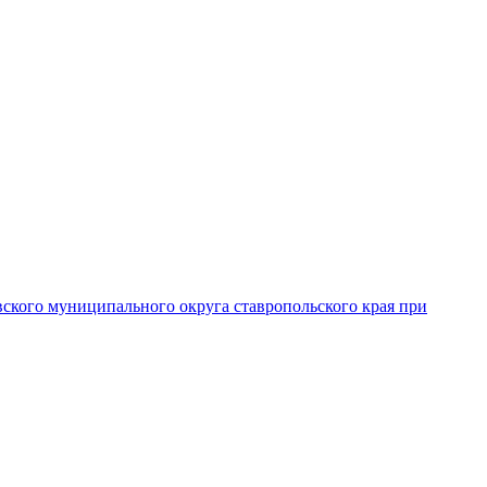
вского муниципального округа ставропольского края при