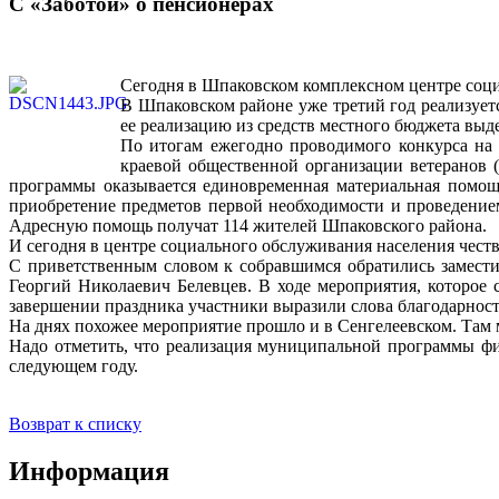
С «Заботой» о пенсионерах
Сегодня в Шпаковском комплексном центре соци
В Шпаковском районе уже третий год реализуе
ее реализацию из средств местного бюджета выде
По итогам ежегодно проводимого конкурса на 
краевой общественной организации ветеранов 
программы оказывается единовременная материальная помощ
приобретение предметов первой необходимости и проведение
Адресную помощь получат 114 жителей Шпаковского района.
И сегодня в центре социального обслуживания населения чес
С приветственным словом к собравшимся обратились замести
Георгий Николаевич Белевцев. В ходе мероприятия, которое 
завершении праздника участники выразили слова благодарност
На днях похожее мероприятие прошло и в Сенгелеевском. Там 
Надо отметить, что реализация муниципальной программы ф
следующем году.
Возврат к списку
Информация