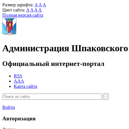
Размер шрифта:
A
A
A
Цвет сайта:
A
A
A
A
Полная версия сайта
Администрация Шпаковского 
Официальный интернет-портал
RSS
AAA
Карта сайта
Войти
Авторизация