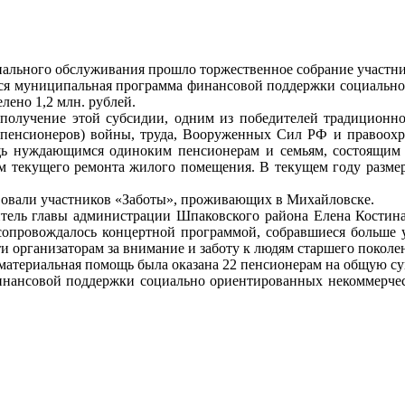
ального обслуживания прошло торжественное собрание участни
тся муниципальная программа финансовой поддержки социально
лено 1,2 млн. рублей.
получение этой субсидии, одним из победителей традиционно
(пенсионеров) войны, труда, Вооруженных Сил РФ и правоохр
ь нуждающимся одиноким пенсионерам и семьям, состоящим и
м текущего ремонта жилого помещения. В текущем году размер 
твовали участников «Заботы», проживающих в Михайловске.
тель главы администрации Шпаковского района Елена Костина
сопровождалось концертной программой, собравшиеся больше у
и организаторам за внимание и заботу к людям старшего поколе
материальная помощь была оказана 22 пенсионерам на общую су
инансовой поддержки социально ориентированных некоммерчес