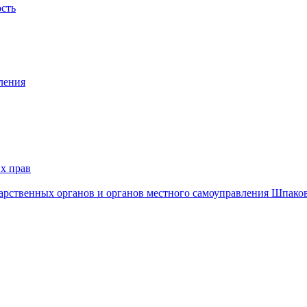
ость
ления
х прав
дарственных органов и органов местного самоуправления Шпако