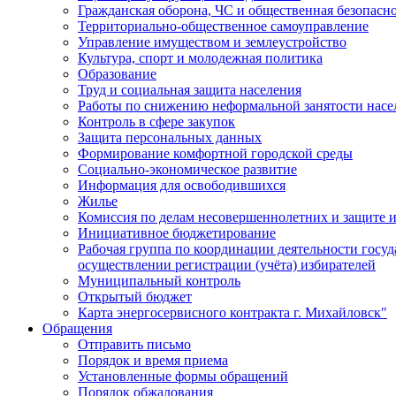
Гражданская оборона, ЧС и общественная безопасн
Территориально-общественное самоуправление
Управление имуществом и землеустройство
Культура, спорт и молодежная политика
Образование
Труд и социальная защита населения
Работы по снижению неформальной занятости насе
Контроль в сфере закупок
Защита персональных данных
Формирование комфортной городской среды
Социально-экономическое развитие
Информация для освободившихся
Жилье
Комиссия по делам несовершеннолетних и защите и
Инициативное бюджетирование
Рабочая группа по координации деятельности госу
осуществлении регистрации (учёта) избирателей
Муниципальный контроль
Открытый бюджет
Карта энергосервисного контракта г. Михайловск"
Обращения
Отправить письмо
Порядок и время приема
Установленные формы обращений
Порядок обжалования