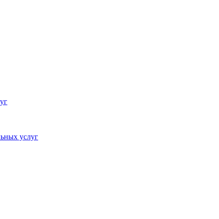
уг
ьных услуг