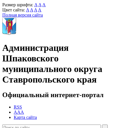
Размер шрифта:
A
A
A
Цвет сайта:
A
A
A
A
Полная версия сайта
Администрация
Шпаковского
муниципального округа
Ставропольского края
Официальный интернет-портал
RSS
AAA
Карта сайта