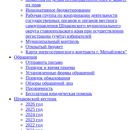
их прав
Инициативное бюджетирование
Рабочая группа по координации деятельности
государственных органов и органов местного
самоуправления Шпаковского муниципального
округа ставропольского края при осуществлении
регистрации (учёта) избирателей
Муниципальный контроль
Открытый бюджет
Карта энергосервисного контракта г. Михайловск"
Обращения
Отправить письмо
Порядок и время приема
Установленные формы обращений
Порядок обжалования
Обзоры обращений лиц
Прозрачность
Бесплатная юридическая помощь
Шпаковский вестник
2026 год
2025 год
2024 год
2023 год
2022 год