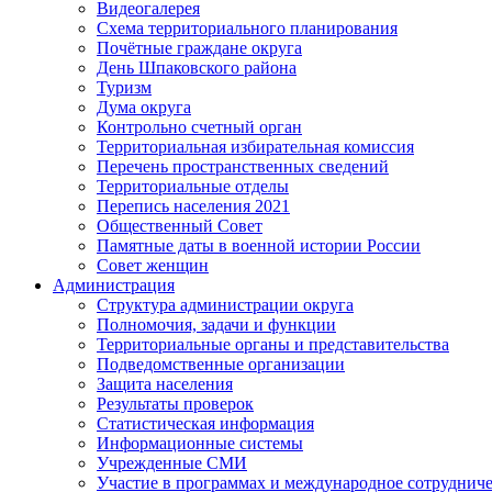
Видеогалерея
Схема территориального планирования
Почётные граждане округа
День Шпаковского района
Туризм
Дума округа
Контрольно счетный орган
Территориальная избирательная комиссия
Перечень пространственных сведений
Территориальные отделы
Перепись населения 2021
Общественный Совет
Памятные даты в военной истории России
Совет женщин
Администрация
Структура администрации округа
Полномочия, задачи и функции
Территориальные органы и представительства
Подведомственные организации
Защита населения
Результаты проверок
Статистическая информация
Информационные системы
Учрежденные СМИ
Участие в программах и международное сотруднич