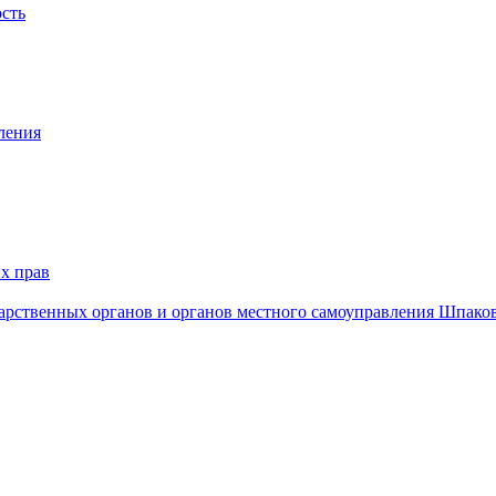
ость
ления
х прав
дарственных органов и органов местного самоуправления Шпако