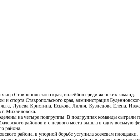
х игр Ставропольского края, волейбол среди женских команд.
ы и спорта Ставропольского края, администрация Буденновског
ьга, Лунева Кристина, Еськова Лилия, Кузнецова Елена, Ивжен
 г. Михайловска.
оделены на четыре подгруппы. В подгруппах команды сыграли п
рачевского районов и с первого места вышла в одну восьмую фи
го района.
овского района, в упорной борьбе уступила хозяевам площадки.
ыграла у команды Благодарненского района и заняла почетное тр