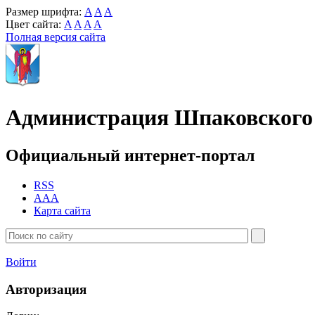
Размер шрифта:
A
A
A
Цвет сайта:
A
A
A
A
Полная версия сайта
Администрация Шпаковского 
Официальный интернет-портал
RSS
AAA
Карта сайта
Войти
Авторизация