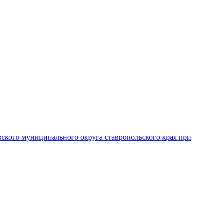
вского муниципального округа ставропольского края при