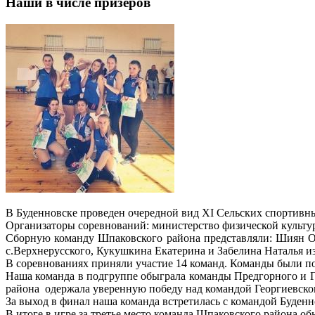
Наши в числе призеров
В Буденновске проведен очередной вид XI Сельских спортивны
Организаторы соревнований: министерство физической культур
Сборную команду Шпаковского района представляли: Шиян Ол
с.Верхнерусского, Кукушкина Екатерина и Забелина Наталья из
В соревнованиях приняли участие 14 команд. Команды были п
Наша команда в подгруппе обыграла команды Предгорного и Г
района одержала уверенную победу над командой Георгиевско
За выход в финал наша команда встретилась с командой Буденн
В итоге в игре за третье место команда Шпаковского района об