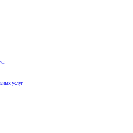
уг
ьных услуг