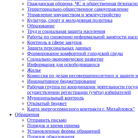
Гражданская оборона, ЧС и общественная безопасн
Территориально-общественное самоуправление
Управление имуществом и землеустройство
Культура, спорт и молодежная политика
Образование
Труд и социальная защита населения
Работы по снижению неформальной занятости насе
Контроль в сфере закупок
Защита персональных данных
Формирование комфортной городской среды
Социально-экономическое развитие
Информация для освободившихся
Жилье
Комиссия по делам несовершеннолетних и защите и
Инициативное бюджетирование
Рабочая группа по координации деятельности госу
осуществлении регистрации (учёта) избирателей
Муниципальный контроль
Открытый бюджет
Карта энергосервисного контракта г. Михайловск"
Обращения
Отправить письмо
Порядок и время приема
Установленные формы обращений
Порядок обжалования