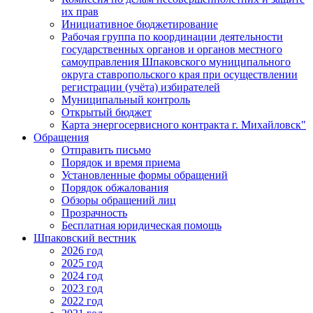
их прав
Инициативное бюджетирование
Рабочая группа по координации деятельности
государственных органов и органов местного
самоуправления Шпаковского муниципального
округа ставропольского края при осуществлении
регистрации (учёта) избирателей
Муниципальный контроль
Открытый бюджет
Карта энергосервисного контракта г. Михайловск"
Обращения
Отправить письмо
Порядок и время приема
Установленные формы обращений
Порядок обжалования
Обзоры обращений лиц
Прозрачность
Бесплатная юридическая помощь
Шпаковский вестник
2026 год
2025 год
2024 год
2023 год
2022 год