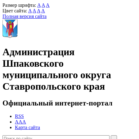
Размер шрифта:
A
A
A
Цвет сайта:
A
A
A
A
Полная версия сайта
Администрация
Шпаковского
муниципального округа
Ставропольского края
Официальный интернет-портал
RSS
AAA
Карта сайта