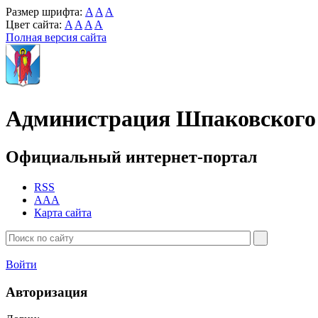
Размер шрифта:
A
A
A
Цвет сайта:
A
A
A
A
Полная версия сайта
Администрация Шпаковского 
Официальный интернет-портал
RSS
AAA
Карта сайта
Войти
Авторизация