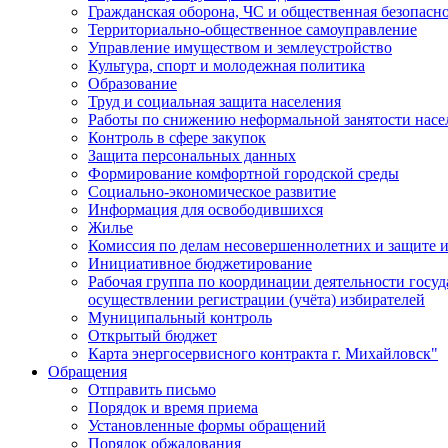
Гражданская оборона, ЧС и общественная безопасн
Территориально-общественное самоуправление
Управление имуществом и землеустройство
Культура, спорт и молодежная политика
Образование
Труд и социальная защита населения
Работы по снижению неформальной занятости насе
Контроль в сфере закупок
Защита персональных данных
Формирование комфортной городской среды
Социально-экономическое развитие
Информация для освободившихся
Жилье
Комиссия по делам несовершеннолетних и защите и
Инициативное бюджетирование
Рабочая группа по координации деятельности госу
осуществлении регистрации (учёта) избирателей
Муниципальный контроль
Открытый бюджет
Карта энергосервисного контракта г. Михайловск"
Обращения
Отправить письмо
Порядок и время приема
Установленные формы обращений
Порядок обжалования