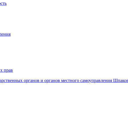
ость
ления
х прав
дарственных органов и органов местного самоуправления Шпако