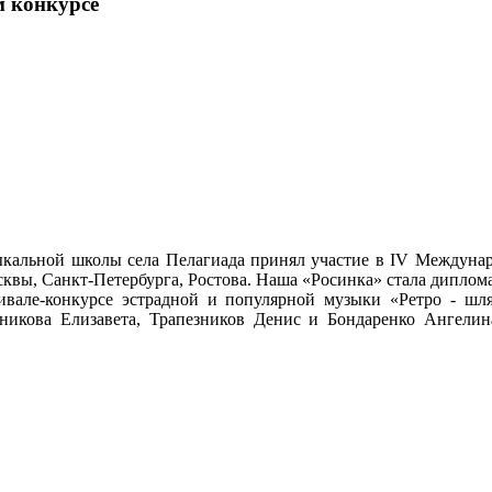
м конкурсе
ыкальной школы села Пелагиада принял участие в IV Междунар
вы, Санкт-Петербурга, Ростова. Наша «Росинка» стала диплома
але-конкурсе эстрадной и популярной музыки «Ретро - шл
зникова Елизавета, Трапезников Денис и Бондаренко Ангел