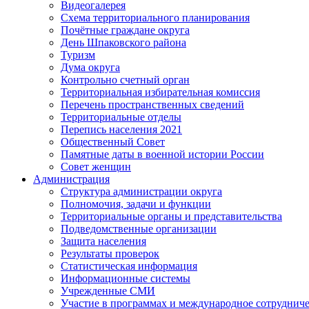
Видеогалерея
Схема территориального планирования
Почётные граждане округа
День Шпаковского района
Туризм
Дума округа
Контрольно счетный орган
Территориальная избирательная комиссия
Перечень пространственных сведений
Территориальные отделы
Перепись населения 2021
Общественный Совет
Памятные даты в военной истории России
Совет женщин
Администрация
Структура администрации округа
Полномочия, задачи и функции
Территориальные органы и представительства
Подведомственные организации
Защита населения
Результаты проверок
Статистическая информация
Информационные системы
Учрежденные СМИ
Участие в программах и международное сотруднич