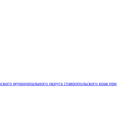
вского муниципального округа ставропольского края при