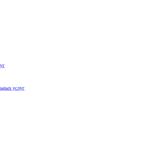
уг
ьных услуг