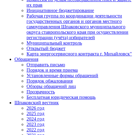
их прав
Инициативное бюджетирование
Рабочая группа по координации деятельности
государственных органов и органов местного
самоуправления Шпаковского муниципального
округа ставропольского края при осуществлении
регистрации (учёта) избирателей
Муниципальный контроль
Открытый бюджет
Карта энергосервисного контракта г. Михайловск"
Обращения
Отправить письмо
Порядок и время приема
Установленные формы обращений
Порядок обжалования
Обзоры обращений лиц
Прозрачность
Бесплатная юридическая помощь
Шпаковский вестник
2026 год
2025 год
2024 год
2023 год
2022 год