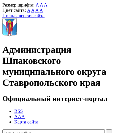
Размер шрифта:
A
A
A
Цвет сайта:
A
A
A
A
Полная версия сайта
Администрация
Шпаковского
муниципального округа
Ставропольского края
Официальный интернет-портал
RSS
AAA
Карта сайта