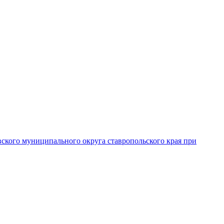
вского муниципального округа ставропольского края при