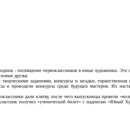
раздник - посвящение первоклассников в юные художники. Это с
 новые друзья.
с творческими заданиями, конкурсы и загадки, торжественная 
сы и проводили конкурсы среди будущих мастеров. Их наста
рвоклассники дали клятву, после чего выпускницы провели «во
лассник получил «ученический билет» с надписью «Юный Худ