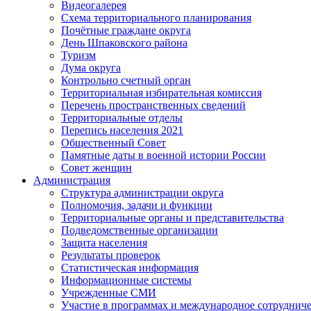
Видеогалерея
Схема территориального планирования
Почётные граждане округа
День Шпаковского района
Туризм
Дума округа
Контрольно счетный орган
Территориальная избирательная комиссия
Перечень пространственных сведений
Территориальные отделы
Перепись населения 2021
Общественный Совет
Памятные даты в военной истории России
Совет женщин
Администрация
Структура администрации округа
Полномочия, задачи и функции
Территориальные органы и представительства
Подведомственные организации
Защита населения
Результаты проверок
Статистическая информация
Информационные системы
Учрежденные СМИ
Участие в программах и международное сотруднич