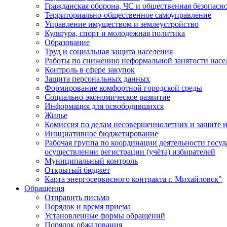
Гражданская оборона, ЧС и общественная безопасн
Территориально-общественное самоуправление
Управление имуществом и землеустройство
Культура, спорт и молодежная политика
Образование
Труд и социальная защита населения
Работы по снижению неформальной занятости насе
Контроль в сфере закупок
Защита персональных данных
Формирование комфортной городской среды
Социально-экономическое развитие
Информация для освободившихся
Жилье
Комиссия по делам несовершеннолетних и защите и
Инициативное бюджетирование
Рабочая группа по координации деятельности госу
осуществлении регистрации (учёта) избирателей
Муниципальный контроль
Открытый бюджет
Карта энергосервисного контракта г. Михайловск"
Обращения
Отправить письмо
Порядок и время приема
Установленные формы обращений
Порядок обжалования