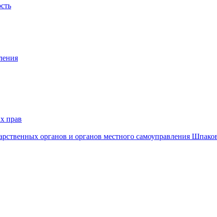
ость
ления
х прав
дарственных органов и органов местного самоуправления Шпако