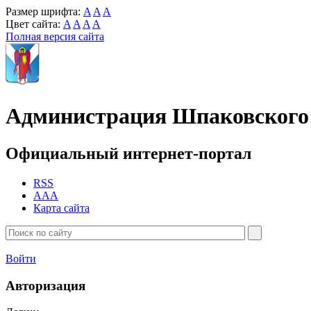
Размер шрифта:
A
A
A
Цвет сайта:
A
A
A
A
Полная версия сайта
Администрация Шпаковского 
Официальный интернет-портал
RSS
AAA
Карта сайта
Войти
Авторизация