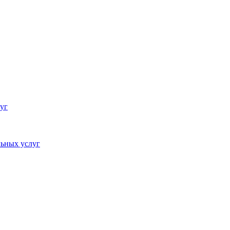
уг
ьных услуг