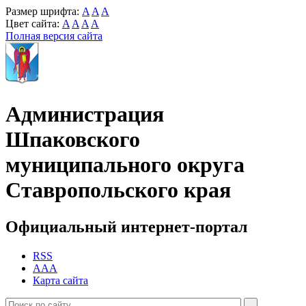
Размер шрифта:
A
A
A
Цвет сайта:
A
A
A
A
Полная версия сайта
Администрация
Шпаковского
муниципального округа
Ставропольского края
Официальный интернет-портал
RSS
AAA
Карта сайта