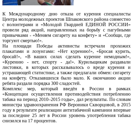
К Международному дню отказа от курения специалисты
Центра молодежных проектов Шпаковского района совместно
с волонтерами и «Молодой Гвардией ЕДИНОЙ РОССИИ»
провели ряд акций, направленных на борьбу с пагубными
привычками - «Меняем сигарету на конфету» и «Сообщи, где
торгуют смертью!».
На площади Победы активисты встречали прохожих
плакатами и лозунгами: «Нет курению!», «Бросая курить,
бросай!», «В ваших силах сделать курение немодным!»,
«Курению - нет, спорту - да!». Курильщикам раздавали
листовки, в которых рассказывалось о вреде курения и
устрашающей статистике, а также предлагали обмен: сигарету
на конфету. Отказавшихся было мало. К окончанию акции
ребята раздали порядка 300 сладостей.
Комплекс мер, который введён в России в рамках
«Концепции осуществления противодействия потреблению
табака на период 2010–2015 годы», дал результаты. По словам
министра здравоохранения РФ Вероники Скворцовой, в 2015
году в результате реализации антитабачной кампании впервые
за последние 25 лет в России уровень употребления табака
снизился на 17 процентов.