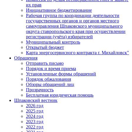
их прав
Инициативное бюджетирование
Рабочая группа по координации деятельности
государственных органов и органов местного
самоуправления Шпаковского муниципального
округа ставропольского края при осуществлении
регистрации (учёта) избирателей
Муниципальный контроль
Открытый бюджет
Карта энергосервисного контракта г. Михайловск"
Обращения
Отправить письмо
Порядок и время приема
Установленные формы обращений
Порядок обжалования
Обзоры обращений лиц
Прозрачность
Бесплатная юридическая помощь
Шпаковский вестник
2026 год
2025 год
2024 год
2023 год
2022 год