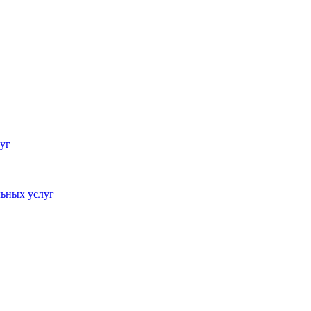
уг
ьных услуг