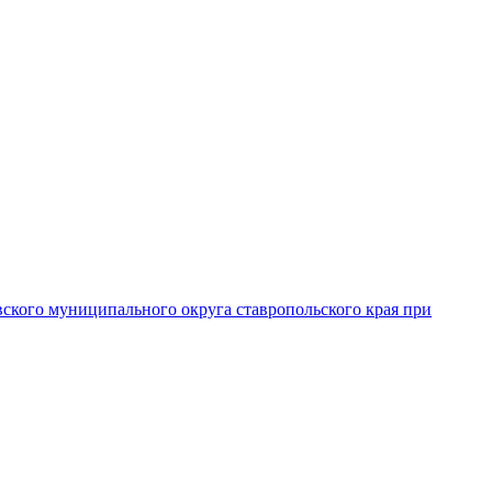
вского муниципального округа ставропольского края при