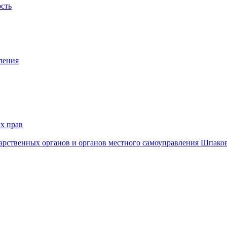
ость
ления
х прав
дарственных органов и органов местного самоуправления Шпако