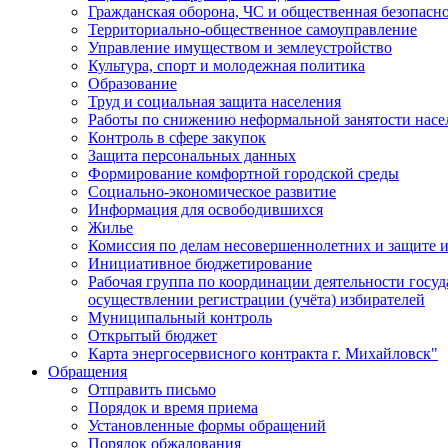
Гражданская оборона, ЧС и общественная безопасн
Территориально-общественное самоуправление
Управление имуществом и землеустройство
Культура, спорт и молодежная политика
Образование
Труд и социальная защита населения
Работы по снижению неформальной занятости насе
Контроль в сфере закупок
Защита персональных данных
Формирование комфортной городской среды
Социально-экономическое развитие
Информация для освободившихся
Жилье
Комиссия по делам несовершеннолетних и защите и
Инициативное бюджетирование
Рабочая группа по координации деятельности госу
осуществлении регистрации (учёта) избирателей
Муниципальный контроль
Открытый бюджет
Карта энергосервисного контракта г. Михайловск"
Обращения
Отправить письмо
Порядок и время приема
Установленные формы обращений
Порядок обжалования