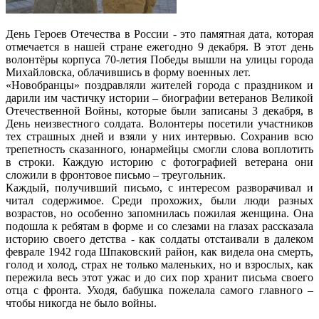
День Героев Отечества в России - это памятная дата, которая
отмечается в нашей стране ежегодно 9 декабря. В этот день
волонтёры корпуса 70-летия Победы вышли на улицы города
Михайловска, облачившись в форму военных лет.
«Новобранцы» поздравляли жителей города с праздником и
дарили им частичку истории – биографии ветеранов Великой
Отечественной Войны, которые были записаны 3 декабря, в
День неизвестного солдата. Волонтеры посетили участников
тех страшных дней и взяли у них интервью. Сохранив всю
трепетность сказанного, юнармейцы смогли слова воплотить
в строки. Каждую историю с фотографией ветерана они
сложили в фронтовое письмо – треугольник.
Каждый, получивший письмо, с интересом разворачивал и
читал содержимое. Среди прохожих, были люди разных
возрастов, но особенно запомнилась пожилая женщина. Она
подошла к ребятам в форме и со слезами на глазах рассказала
историю своего детства - как солдаты отстаивали в далеком
феврале 1942 года Шпаковский район, как видела она смерть,
голод и холод, страх не только маленьких, но и взрослых, как
пережила весь этот ужас и до сих пор хранит письма своего
отца с фронта. Уходя, бабушка пожелала самого главного –
чтобы никогда не было войны.