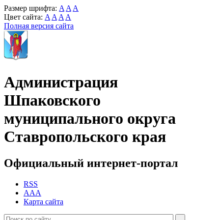
Размер шрифта:
A
A
A
Цвет сайта:
A
A
A
A
Полная версия сайта
Администрация
Шпаковского
муниципального округа
Ставропольского края
Официальный интернет-портал
RSS
AAA
Карта сайта