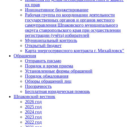
их прав
Инициативное бюджетирование
Рабочая группа по координации деятельности
государственных органов и органов местного
самоуправления Шпаковского муниципального
округа ставропольского края при осуществлении
регистрации (учёта) избирателей
Муниципальный контроль
Открытый бюджет
Карта энергосервисного контракта г. Михайловск"
Обращения
Отправить письмо
Порядок и время приема
Установленные формы обращений
Порядок обжалования
Обзоры обращений лиц
Прозрачность
Бесплатная юридическая помощь
Шпаковский вестник
2026 год
2025 год
2024 год
2023 год
2022 год