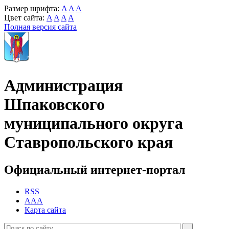
Размер шрифта:
A
A
A
Цвет сайта:
A
A
A
A
Полная версия сайта
Администрация
Шпаковского
муниципального округа
Ставропольского края
Официальный интернет-портал
RSS
AAA
Карта сайта