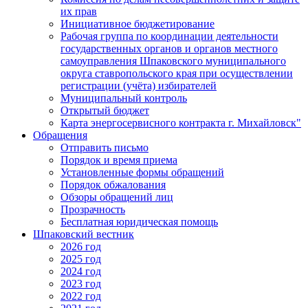
их прав
Инициативное бюджетирование
Рабочая группа по координации деятельности
государственных органов и органов местного
самоуправления Шпаковского муниципального
округа ставропольского края при осуществлении
регистрации (учёта) избирателей
Муниципальный контроль
Открытый бюджет
Карта энергосервисного контракта г. Михайловск"
Обращения
Отправить письмо
Порядок и время приема
Установленные формы обращений
Порядок обжалования
Обзоры обращений лиц
Прозрачность
Бесплатная юридическая помощь
Шпаковский вестник
2026 год
2025 год
2024 год
2023 год
2022 год