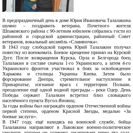
В предпраздничный день в доме Юрия Ивановича Талалакина
шумно – поздравить ветерана, Почетного жителя
Шпаковского района с 90-летним юбилеем собрались гости из
районной и городской администрации, районный Совет
ветеранов, вокальный ансамбль «Славяночка».
В 1943 году слободской парень Юрий Талалакин получал
повестку из военкомата. Боевое крещение принял на Курской
Дуге. После возвращения Курска, Орла и Белгорода боец
Талалакин в составе сначала 1-го Украинского, а затем 4-го
Украинского фронтов участвовал в боях за освобождение
Харькова и столицы Украины Киева. Затем было
форсирование Днепра, стремительное наступление в
Прикарпатье, изгнание врага с территории Польши,
преодоление ещё одной водной преграды – реки Одер. День
Победы сержант Талалкин встретил близ словацкого
населённого пункта Вугол-Яновиц.
За годы войны был награждён орденом Отечественной войны
первой степени, орденом Красной Звезды, медалью «За
боевые заслуги».
В 1947 году, ещё находясь на воинской службе, бойца
Талалакина направляют в Львовское военно-политическое
училище, которое он успешно заканчивает через два года.