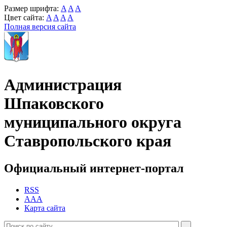
Размер шрифта:
A
A
A
Цвет сайта:
A
A
A
A
Полная версия сайта
Администрация
Шпаковского
муниципального округа
Ставропольского края
Официальный интернет-портал
RSS
AAA
Карта сайта