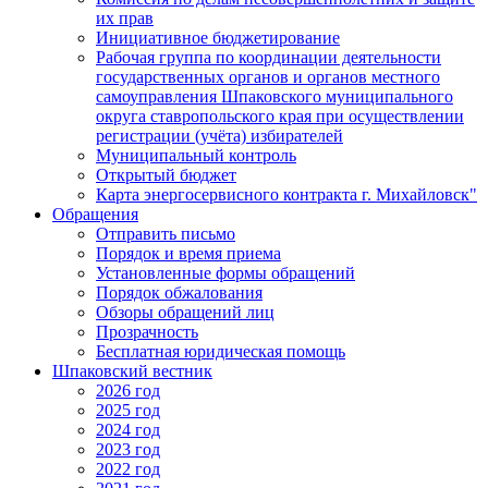
их прав
Инициативное бюджетирование
Рабочая группа по координации деятельности
государственных органов и органов местного
самоуправления Шпаковского муниципального
округа ставропольского края при осуществлении
регистрации (учёта) избирателей
Муниципальный контроль
Открытый бюджет
Карта энергосервисного контракта г. Михайловск"
Обращения
Отправить письмо
Порядок и время приема
Установленные формы обращений
Порядок обжалования
Обзоры обращений лиц
Прозрачность
Бесплатная юридическая помощь
Шпаковский вестник
2026 год
2025 год
2024 год
2023 год
2022 год