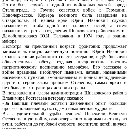
Потом была служба в одной из войсковых частей города
Сталинграда, в Группе советских войск в Германии,
Новочеркасске. Карьера военного была завершена на
Ставрополье. В нашем крае Юрий Иванович служил
начальником штаба одной из тыловых частей, а затем
начальником третьего отделения Шпаковского райвоенкомата.
Демобилизовался Ю.И. Талалакин в 1974 году в звании
майора.
Несмотря на преклонный возраст, фронтовик продолжает
занимать активную жизненную позицию. Юрий Иванович
входит в состав районного совета ветеранов, ведёт большую
общественную работу, отдавая предпочтение военно-
патриотическому воспитанию молодёжи. Его рассказы о
войне правдивы, изобилуют именами, датами, названиями
населённых пунктов, эмоциональны и полны неподдельной
грусти о героическом прошлом Отечества, самых ярких и
незабываемых страницах истории страны.
В поздравлении главы администрации Шпаковского района
Владимира Ростегаева ветерану сказано:
«За Вашими плечами богатый жизненный опыт, большой
профессиональный путь, годами накопленная мудрость.
Вы - удивительной судьбы человек! Пережили Великую
Отечественную войну, самоотверженно поднимали страну из
руин, работали до глубокой старости, воспитали детей, внуков