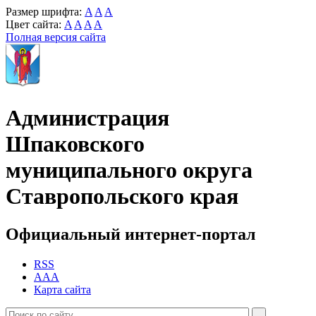
Размер шрифта:
A
A
A
Цвет сайта:
A
A
A
A
Полная версия сайта
Администрация
Шпаковского
муниципального округа
Ставропольского края
Официальный интернет-портал
RSS
AAA
Карта сайта