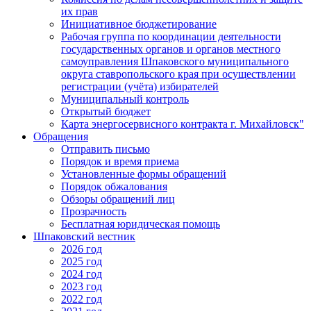
их прав
Инициативное бюджетирование
Рабочая группа по координации деятельности
государственных органов и органов местного
самоуправления Шпаковского муниципального
округа ставропольского края при осуществлении
регистрации (учёта) избирателей
Муниципальный контроль
Открытый бюджет
Карта энергосервисного контракта г. Михайловск"
Обращения
Отправить письмо
Порядок и время приема
Установленные формы обращений
Порядок обжалования
Обзоры обращений лиц
Прозрачность
Бесплатная юридическая помощь
Шпаковский вестник
2026 год
2025 год
2024 год
2023 год
2022 год