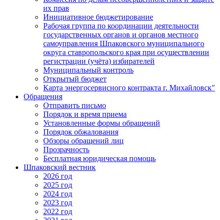
их прав
Инициативное бюджетирование
Рабочая группа по координации деятельности
государственных органов и органов местного
самоуправления Шпаковского муниципального
округа ставропольского края при осуществлении
регистрации (учёта) избирателей
Муниципальный контроль
Открытый бюджет
Карта энергосервисного контракта г. Михайловск"
Обращения
Отправить письмо
Порядок и время приема
Установленные формы обращений
Порядок обжалования
Обзоры обращений лиц
Прозрачность
Бесплатная юридическая помощь
Шпаковский вестник
2026 год
2025 год
2024 год
2023 год
2022 год