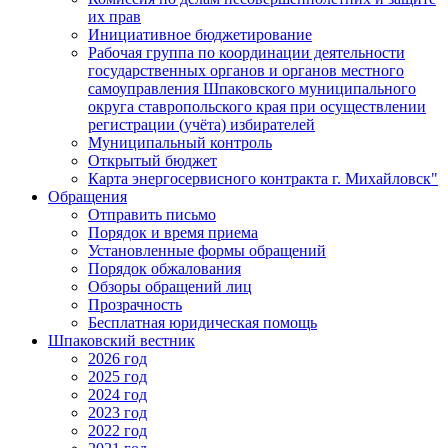
их прав
Инициативное бюджетирование
Рабочая группа по координации деятельности
государственных органов и органов местного
самоуправления Шпаковского муниципального
округа ставропольского края при осуществлении
регистрации (учёта) избирателей
Муниципальный контроль
Открытый бюджет
Карта энергосервисного контракта г. Михайловск"
Обращения
Отправить письмо
Порядок и время приема
Установленные формы обращений
Порядок обжалования
Обзоры обращений лиц
Прозрачность
Бесплатная юридическая помощь
Шпаковский вестник
2026 год
2025 год
2024 год
2023 год
2022 год