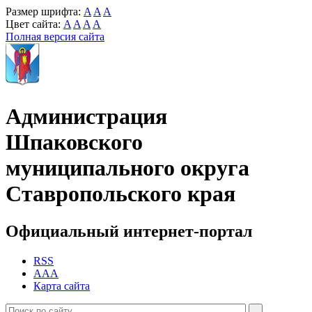
Размер шрифта:
A
A
A
Цвет сайта:
A
A
A
A
Полная версия сайта
Администрация
Шпаковского
муниципального округа
Ставропольского края
Официальный интернет-портал
RSS
AAA
Карта сайта