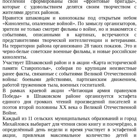
поселении сформированы свои «фронтовые бригады»,
которые с удовольствием делятся своим творчеством с
жителями других районов.
Нравится шпаковцам и кинопоказы под открытым небом
«Киноленты, опаленные войной». По замыслу организаторов,
зрители не только смотрят фильмы о войне, но и знакомятся с
событиями, описанными в картинах, встречаются с
представителями творческой интеллигенции и ветеранами.
На территории района организовано 28 таких показов. Это и
черно-белые советские военные фильмы, и новые российские
киноленты.
Участвует Шпаковский район и в акции «Карта исторической
памяти Ставрополья», собирая по крупицам неизвестные
ранее факты, связанные с событиями Великой Отечественной
войны: боевыми действиями, партизанским движением,
работой тружеников тыла, военных госпиталей.
В рамках краевой акции «Читающая армия правнуков
Победы» в Шпаковском районе организуется эстафета
единого дня громких чтений произведений писателей и
поэтов второй половины XX века о Великой Отечественной
Войне.
Каждый из 11 сельских муниципальных образований и город
Михайловск выбирает для чтения свою книгу и поочерёдно, в
определённый день недели и время участвует в эстафетной
акции, привлекая максимальное количество детей и