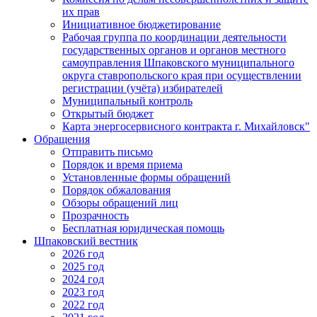
их прав
Инициативное бюджетирование
Рабочая группа по координации деятельности
государственных органов и органов местного
самоуправления Шпаковского муниципального
округа ставропольского края при осуществлении
регистрации (учёта) избирателей
Муниципальный контроль
Открытый бюджет
Карта энергосервисного контракта г. Михайловск"
Обращения
Отправить письмо
Порядок и время приема
Установленные формы обращений
Порядок обжалования
Обзоры обращений лиц
Прозрачность
Бесплатная юридическая помощь
Шпаковский вестник
2026 год
2025 год
2024 год
2023 год
2022 год