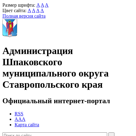
Размер шрифта:
A
A
A
Цвет сайта:
A
A
A
A
Полная версия сайта
Администрация
Шпаковского
муниципального округа
Ставропольского края
Официальный интернет-портал
RSS
AAA
Карта сайта