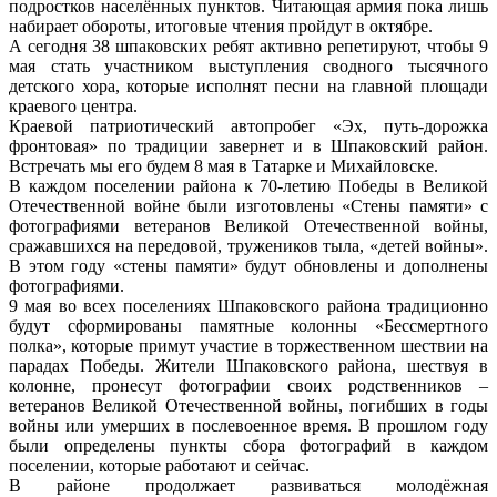
подростков населённых пунктов. Читающая армия пока лишь
набирает обороты, итоговые чтения пройдут в октябре.
А сегодня 38 шпаковских ребят активно репетируют, чтобы 9
мая стать участником выступления сводного тысячного
детского хора, которые исполнят песни на главной площади
краевого центра.
Краевой патриотический автопробег «Эх, путь-дорожка
фронтовая» по традиции завернет и в Шпаковский район.
Встречать мы его будем 8 мая в Татарке и Михайловске.
В каждом поселении района к 70-летию Победы в Великой
Отечественной войне были изготовлены «Стены памяти» с
фотографиями ветеранов Великой Отечественной войны,
сражавшихся на передовой, тружеников тыла, «детей войны».
В этом году «стены памяти» будут обновлены и дополнены
фотографиями.
9 мая во всех поселениях Шпаковского района традиционно
будут сформированы памятные колонны «Бессмертного
полка», которые примут участие в торжественном шествии на
парадах Победы. Жители Шпаковского района, шествуя в
колонне, пронесут фотографии своих родственников –
ветеранов Великой Отечественной войны, погибших в годы
войны или умерших в послевоенное время. В прошлом году
были определены пункты сбора фотографий в каждом
поселении, которые работают и сейчас.
В районе продолжает развиваться молодёжная