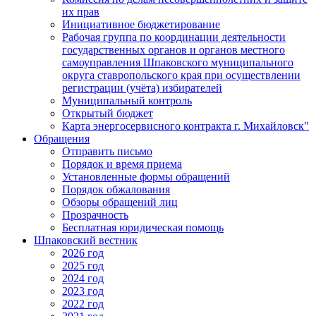
их прав
Инициативное бюджетирование
Рабочая группа по координации деятельности
государственных органов и органов местного
самоуправления Шпаковского муниципального
округа ставропольского края при осуществлении
регистрации (учёта) избирателей
Муниципальный контроль
Открытый бюджет
Карта энергосервисного контракта г. Михайловск"
Обращения
Отправить письмо
Порядок и время приема
Установленные формы обращений
Порядок обжалования
Обзоры обращений лиц
Прозрачность
Бесплатная юридическая помощь
Шпаковский вестник
2026 год
2025 год
2024 год
2023 год
2022 год