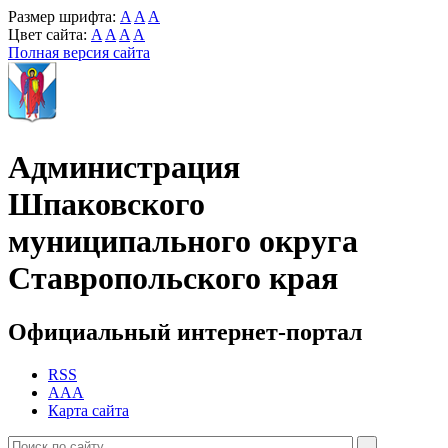
Размер шрифта:
A
A
A
Цвет сайта:
A
A
A
A
Полная версия сайта
Администрация
Шпаковского
муниципального округа
Ставропольского края
Официальный интернет-портал
RSS
AAA
Карта сайта