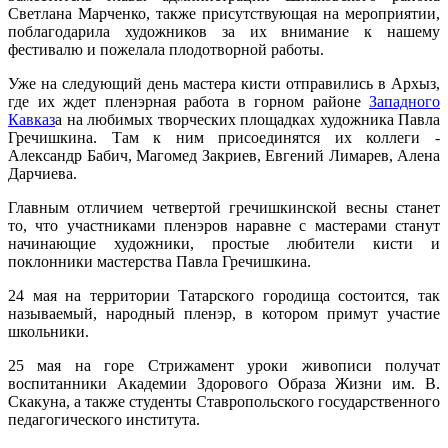
Светлана Марченко, также присутствующая на мероприятии,
поблагодарила художников за их внимание к нашему
фестивалю и пожелала плодотворной работы.
Уже на следующий день мастера кисти отправились в Архыз,
где их ждет пленэрная работа в горном районе
Западного
Кавказ
а на любимых творческих площадках художника Павла
Гречишкина. Там к ним присоединятся их коллеги -
Александр Бабич, Магомед Закриев, Евгений Лимарев, Алена
Дарчиева.
Главным отличием четвертой гречишкинской весны станет
то, что участниками пленэров наравне с мастерами станут
начинающие художники, простые любители кисти и
поклонники мастерства Павла Гречишкина.
24 мая на территории Татарского городища состоится, так
называемый, народный пленэр, в котором примут участие
школьники.
25 мая на горе Стрижамент уроки живописи получат
воспитанники Академии Здорового Образа Жизни им. В.
Скакуна, а также студенты Ставропольского государственного
педагогического института.