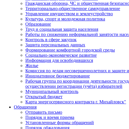
Гражданская оборона, ЧС и общественная безопасн
Территориально-общественное самоуправление
Управление имуществом и землеустройство
Культура, спорт и молодежная политика
Образование
Труд и социальная защита населения
Работы по снижению неформальной занятости насе
Контроль в сфере закупок
Защита персональных данных
Формирование комфортной городской среды
Социально-экономическое развитие
Информация для освободившихся
Жилье
Комиссия по делам несовершеннолетних и защите и
Инициативное бюджетирование
Рабочая группа по координации деятельности госу
осуществлении регистрации (учёта) избирателей
Муниципальный контроль
Открытый бюджет
Карта энергосервисного контракта г. Михайловск"
Обращения
Отправить письмо
Порядок и время приема
Установленные формы обращений
Порядок обжалования