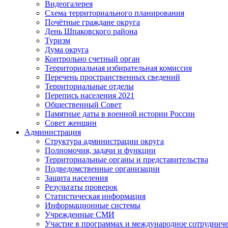
Видеогалерея
Схема территориального планирования
Почётные граждане округа
День Шпаковского района
Туризм
Дума округа
Контрольно счетный орган
Территориальная избирательная комиссия
Перечень пространственных сведений
Территориальные отделы
Перепись населения 2021
Общественный Совет
Памятные даты в военной истории России
Совет женщин
Администрация
Структура администрации округа
Полномочия, задачи и функции
Территориальные органы и представительства
Подведомственные организации
Защита населения
Результаты проверок
Статистическая информация
Информационные системы
Учрежденные СМИ
Участие в программах и международное сотруднич