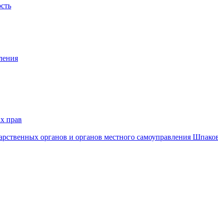
ость
ления
х прав
дарственных органов и органов местного самоуправления Шпако