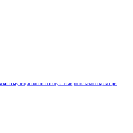
вского муниципального округа ставропольского края при