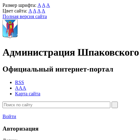
Размер шрифта:
A
A
A
Цвет сайта:
A
A
A
A
Полная версия сайта
Администрация Шпаковского 
Официальный интернет-портал
RSS
AAA
Карта сайта
Войти
Авторизация