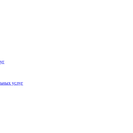
уг
ьных услуг