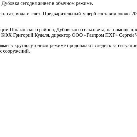
, Дубовка сегодня живет в обычном режиме.
ть газ, вода и свет. Предварительный ущерб составил около 200
ации Шпаковского района, Дубовского сельсовета, на помощь п
а КФХ Григорий Куделя, директор ООО «Газпром ПХГ» Сергей Ч
елями в круглосуточном режиме продолжают следить за ситуацие
х сооружений.