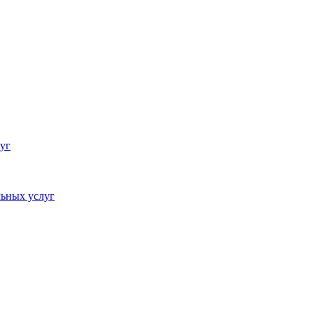
уг
ьных услуг