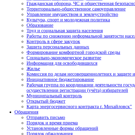
Гражданская оборона, ЧС и общественная безопасн
Территориально-общественное самоуправление
Управление имуществом и землеустройство
Культура, спорт и молодежная политика
Образование
Труд и социальная защита населения
Работы по снижению неформальной занятости насе
Контроль в сфере закупок
Защита персональных данных
Формирование комфортной городской среды
Социально-экономическое развитие
Информация для освободившихся
Жилье
Комиссия по делам несовершеннолетних и защите и
Инициативное бюджетирование
Рабочая группа по координации деятельности госу
осуществлении регистрации (учёта) избирателей
Муниципальный контроль
Открытый бюджет
Карта энергосервисного контракта г. Михайловск"
Обращения
Отправить письмо
Порядок и время приема
Установленные формы обращений
Порядок обжалования