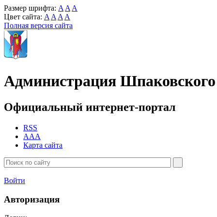
Размер шрифта:
A
A
A
Цвет сайта:
A
A
A
A
Полная версия сайта
Администрация Шпаковского 
Официальный интернет-портал
RSS
AAA
Карта сайта
Войти
Авторизация