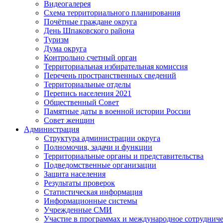
Видеогалерея
Схема территориального планирования
Почётные граждане округа
День Шпаковского района
Туризм
Дума округа
Контрольно счетный орган
Территориальная избирательная комиссия
Перечень пространственных сведений
Территориальные отделы
Перепись населения 2021
Общественный Совет
Памятные даты в военной истории России
Совет женщин
Администрация
Структура администрации округа
Полномочия, задачи и функции
Территориальные органы и представительства
Подведомственные организации
Защита населения
Результаты проверок
Статистическая информация
Информационные системы
Учрежденные СМИ
Участие в программах и международное сотруднич