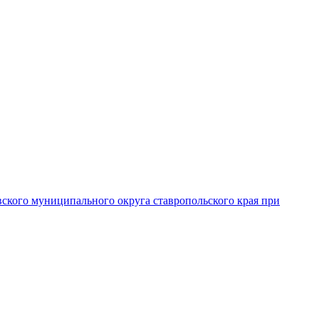
вского муниципального округа ставропольского края при