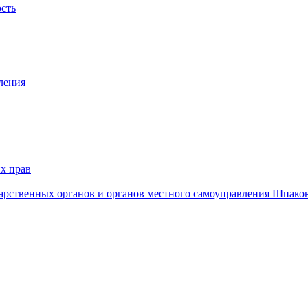
ость
ления
х прав
дарственных органов и органов местного самоуправления Шпако