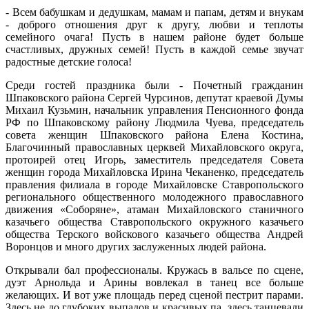
- Всем бабушкам и дедушкам, мамам и папам, детям и внукам
- доброго отношения друг к другу, любви и теплоты
семейного очага! Пусть в нашем районе будет больше
счастливых, дружных семей! Пусть в каждой семье звучат
радостные детские голоса!
Среди гостей праздника были - Почетный гражданин
Шпаковского района Сергей Чурсинов, депутат краевой Думы
Михаил Кузьмин, начальник управления Пенсионного фонда
РФ по Шпаковскому району Людмила Чуева, председатель
совета женщин Шпаковского района Елена Костина,
Благочинный православных церквей Михайловского округа,
протоирей отец Игорь, заместитель председателя Совета
женщин города Михайловска Ирина Чеканенко, председатель
правления филиала в городе Михайловске Ставропольского
регионального общественного молодежного православного
движения «Соборяне», атаман Михайловского станичного
казачьего общества Ставропольского окружного казачьего
общества Терского войскового казачьего общества Андрей
Воронцов и много других заслуженных людей района.
Открывали бал профессионалы. Кружась в вальсе по сцене,
дуэт Арнольда и Арины вовлекал в танец все больше
желающих. И вот уже площадь перед сценой пестрит парами.
Здесь не до глубоких выпадов и красивых па, здесь танцевали