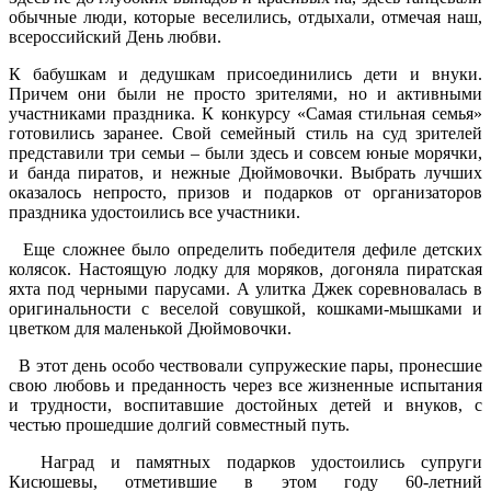
обычные люди, которые веселились, отдыхали, отмечая наш,
всероссийский День любви.
К бабушкам и дедушкам присоединились дети и внуки.
Причем они были не просто зрителями, но и активными
участниками праздника. К конкурсу «Самая стильная семья»
готовились заранее. Свой семейный стиль на суд зрителей
представили три семьи – были здесь и совсем юные морячки,
и банда пиратов, и нежные Дюймовочки. Выбрать лучших
оказалось непросто, призов и подарков от организаторов
праздника удостоились все участники.
Еще сложнее было определить победителя дефиле детских
колясок. Настоящую лодку для моряков, догоняла пиратская
яхта под черными парусами. А улитка Джек соревновалась в
оригинальности с веселой совушкой, кошками-мышками и
цветком для маленькой Дюймовочки.
В этот день особо чествовали супружеские пары, пронесшие
свою любовь и преданность через все жизненные испытания
и трудности, воспитавшие достойных детей и внуков, с
честью прошедшие долгий совместный путь.
Наград и памятных подарков удостоились супруги
Кисюшевы, отметившие в этом году 60-летний