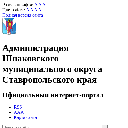
Размер шрифта:
A
A
A
Цвет сайта:
A
A
A
A
Полная версия сайта
Администрация
Шпаковского
муниципального округа
Ставропольского края
Официальный интернет-портал
RSS
AAA
Карта сайта