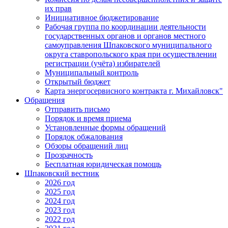
их прав
Инициативное бюджетирование
Рабочая группа по координации деятельности
государственных органов и органов местного
самоуправления Шпаковского муниципального
округа ставропольского края при осуществлении
регистрации (учёта) избирателей
Муниципальный контроль
Открытый бюджет
Карта энергосервисного контракта г. Михайловск"
Обращения
Отправить письмо
Порядок и время приема
Установленные формы обращений
Порядок обжалования
Обзоры обращений лиц
Прозрачность
Бесплатная юридическая помощь
Шпаковский вестник
2026 год
2025 год
2024 год
2023 год
2022 год