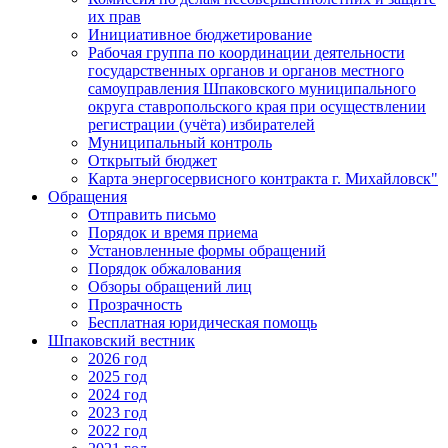
их прав
Инициативное бюджетирование
Рабочая группа по координации деятельности
государственных органов и органов местного
самоуправления Шпаковского муниципального
округа ставропольского края при осуществлении
регистрации (учёта) избирателей
Муниципальный контроль
Открытый бюджет
Карта энергосервисного контракта г. Михайловск"
Обращения
Отправить письмо
Порядок и время приема
Установленные формы обращений
Порядок обжалования
Обзоры обращений лиц
Прозрачность
Бесплатная юридическая помощь
Шпаковский вестник
2026 год
2025 год
2024 год
2023 год
2022 год