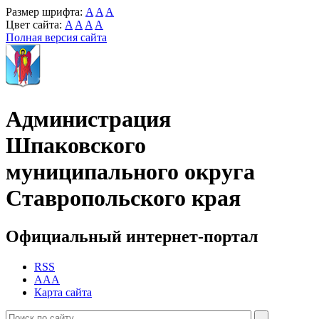
Размер шрифта:
A
A
A
Цвет сайта:
A
A
A
A
Полная версия сайта
Администрация
Шпаковского
муниципального округа
Ставропольского края
Официальный интернет-портал
RSS
AAA
Карта сайта