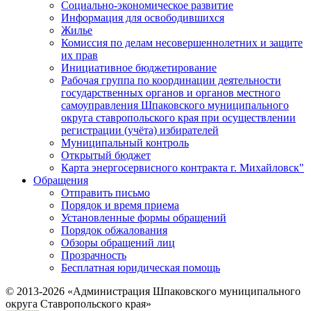
Социально-экономическое развитие
Информация для освободившихся
Жилье
Комиссия по делам несовершеннолетних и защите
их прав
Инициативное бюджетирование
Рабочая группа по координации деятельности
государственных органов и органов местного
самоуправления Шпаковского муниципального
округа ставропольского края при осуществлении
регистрации (учёта) избирателей
Муниципальный контроль
Открытый бюджет
Карта энергосервисного контракта г. Михайловск"
Обращения
Отправить письмо
Порядок и время приема
Установленные формы обращений
Порядок обжалования
Обзоры обращений лиц
Прозрачность
Бесплатная юридическая помощь
© 2013-2026 «Администрация Шпаковского муниципального
округа Ставропольского края»