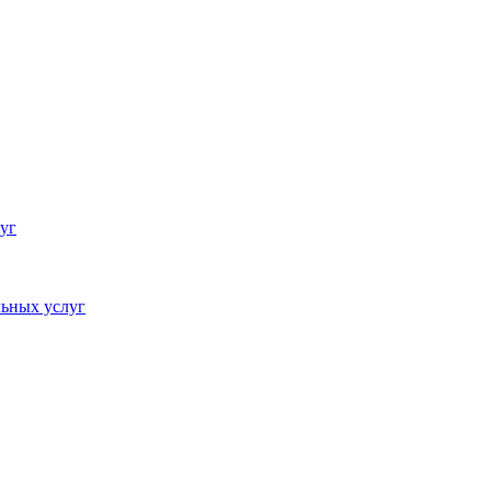
уг
ьных услуг