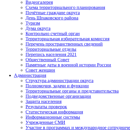
Видеогалерея
Схема территориального планирования
Почётные граждане округа
День Шпаковского района
Туризм
Дума округа
Контрольно счетный орган
Территориальная избирательная комиссия
Перечень пространственных сведений
Территориальные отделы
Перепись населения 2021
Общественный Совет
Памятные даты в военной истории России
Совет женщин
Администрация
Структура администрации округа
Полномочия, задачи и функции
Территориальные органы и представительства
Подведомственные организации
Защита населения
Результаты проверок
Статистическая информация
Информационные системы
Учрежденные СМИ
Участие в программах и международное сотруднич