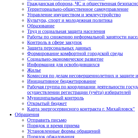
Гражданская оборона, ЧС и общественная безопасн
Территориально-общественное самоуправление
Управление имуществом и землеустройство
Культура, спорт и молодежная политика
Образование
Труд и социальная защита населения
Работы по снижению неформальной занятости насе
Контроль в сфере закупок
Защита персональных данных
Формирование комфортной городской среды
Социально-экономическое развитие
Информация для освободившихся
Жилье
Комиссия по делам несовершеннолетних и защите и
Инициативное бюджетирование
Рабочая группа по координации деятельности госу
осуществлении регистрации (учёта) избирателей
Муниципальный контроль
Открытый бюджет
Карта энергосервисного контракта г. Михайловск"
Обращения
Отправить письмо
Порядок и время приема
Установленные формы обращений
Порядок обжалования