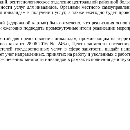
ий, рентгенологическое отделение центральной районной боль
ности услуг для инвалидов. Органами местного самоуправлен
 инвалидам в получении услуг, а также ежегодно будет прово
й («дорожной карты») было отмечено, что реализация основн
о: ежегодно подводить промежуточные итоги реализации мероп
ятий для предоставления инвалидам, проживающим на террито
го края от 28.06.2016 № 246-п, Центр занятости населения
чателей государственных услуг в сфере занятости, выдаёт на
ет учет направленных, принятых на работу и уволенных с раб
обеспечению занятости инвалидов в рамках исполнения действую