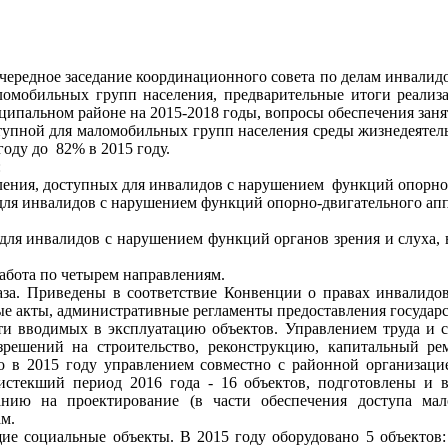
чередное заседание координационного совета по делам инвалид
ломобильных групп населения, предварительные итоги реали
ципальном районе на 2015-2018 годы, вопросы обеспечения заня
упной для маломобильных групп населения среды жизнедеятельн
оду до 82% в 2015 году.
:
ения, доступных для инвалидов с нару­шением функций опорно-
для инвалидов с нарушением функций опорно-двигательного апп
для инвалидов с нарушением функций органов зрения и слуха,
абота по четырем направлениям.
база. Приведены в соответствие Конвенции о правах инвалидо
 акты, административные регламенты предоставления государ
и вводимых в эксплуатацию объектов. Управлением труда и с
решений на строительство, реконструкцию, капитальный рем
о в 2015 году управлением совместно с районной организаци
истекший период 2016 года - 16 объектов, подготовлены и 
анию на проектирование (в части обеспечения доступа ма
ам.
ие социальные объекты. В 2015 году оборудовано 5 объектов: 