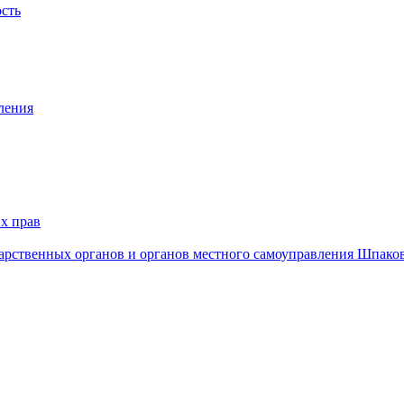
ость
ления
х прав
дарственных органов и органов местного самоуправления Шпако