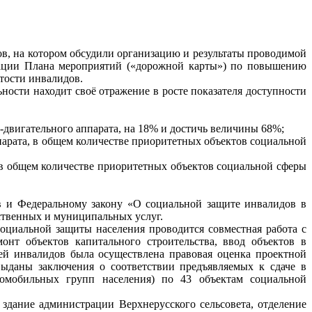
ов, на котором обсудили организацию и результаты проводимой
зации Плана мероприятий («дорожной карты») по повышению
тости инвалидов.
ости находит своё отражение в росте показателя доступности
двигательного аппарата, на 18% и достичь величины 68%;
арата, в общем количестве приоритетных объектов социальной
 в общем количестве приоритетных объектов социальной сферы
в и Федеральному закону «О социальной защите инвалидов в
ственных и муниципальных услуг.
оциальной защиты населения проводится совместная работа с
онт объектов капитального строительства, ввод объектов в
ей инвалидов была осуществлена правовая оценка проектной
выданы заключения о соответствии предъявляемых к сдаче в
ломобильных групп населения) по 43 объектам социальной
здание администрации Верхнерусского сельсовета, отделение