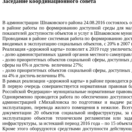
Заседание координационного совета
В администрации Шпаковского района 24.08.2016 состоялось о
в районе работы по формированию доступной среды для ма
показателей доступности объектов и услуг в Шпаковском муни
Проводимая в районе системная работа по формированию дост
вводимых в эксплуатацию социальных объектов, с 20% в 2007 г
Реализация «дорожной карты» позволит к 2019 году увеличить
- долю административных зданий органов местного самоуправл
- долю приоритетных объектов социальной сферы, доступных 
сферы на 6% и достичь величины 27%;
- долю приоритетных объектов социальной сферы, доступных 
на 4% и достичь величины 8%.
В рамках реализации «дорожной карты» в районе проводится р
В первую очередь совершенствуется нормативная правовая 
Российской Федерации» муниципальные нормативные правовые
Одновременно проводится работа по обеспечению доступност
администрацией г.Михайловска по подготовке и выдаче раз
эксплуатацию, перевода жилого помещения в нежилое. Всег
документации 20 объектов социальной инфраструктуры, за 
эксплуатацию объектов техническим регламентам или зад
инфраструктуры, за истекший период 2016 года – по 15 объект
Кроме этого оборудуются средствами доступности действующ