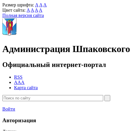
Размер шрифта:
A
A
A
Цвет сайта:
A
A
A
A
Полная версия сайта
Администрация Шпаковского 
Официальный интернет-портал
RSS
AAA
Карта сайта
Войти
Авторизация