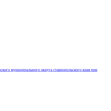
вского муниципального округа ставропольского края при