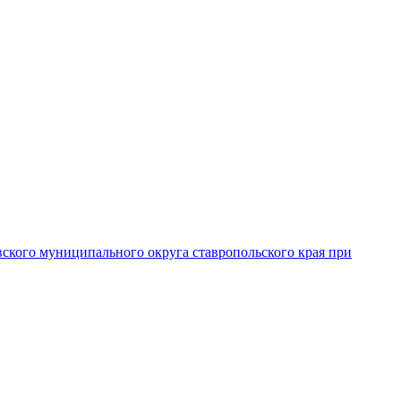
вского муниципального округа ставропольского края при