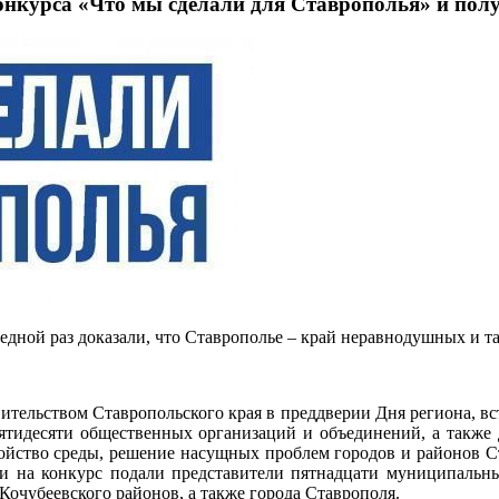
конкурса «Что мы сделали для Ставрополья» и по
редной раз доказали, что Ставрополье – край неравнодушных и 
ительством Ставропольского края в преддверии Дня региона, вс
 пятидесяти общественных организаций и объединений, а такж
ройство среды, решение насущных проблем городов и районов 
вки на конкурс подали представители пятнадцати муниципальны
Кочубеевского районов, а также города Ставрополя.