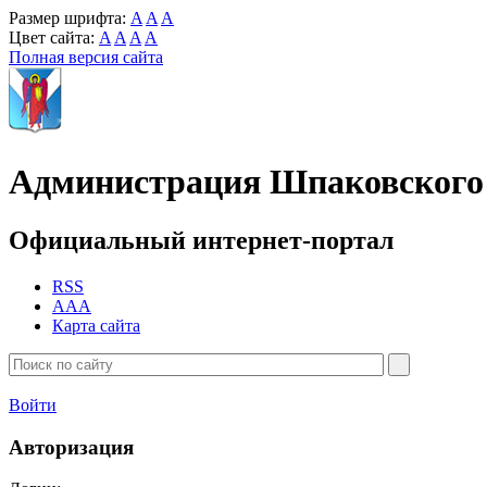
Размер шрифта:
A
A
A
Цвет сайта:
A
A
A
A
Полная версия сайта
Администрация Шпаковского 
Официальный интернет-портал
RSS
AAA
Карта сайта
Войти
Авторизация