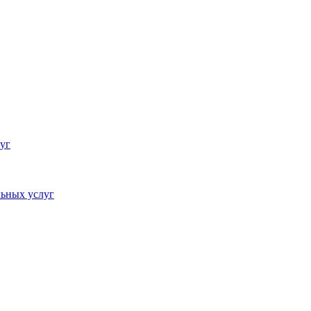
уг
ьных услуг