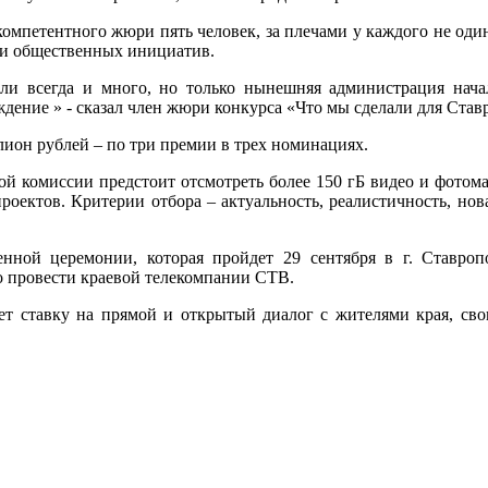
е компетентного жюри пять человек, за плечами у каждого не о
ки общественных инициатив.
и всегда и много, но только нынешняя администрация начал
ение » - сказал член жюри конкурса «Что мы сделали для Став
ион рублей – по три премии в трех номинациях.
ой комиссии предстоит отсмотреть более 150 гБ видео и фотома
ектов. Критерии отбора – актуальность, реалистичность, новат
нной церемонии, которая пройдет 29 сентября в г. Ставроп
о провести краевой телекомпании СТВ.
ает ставку на прямой и открытый диалог с жителями края, св