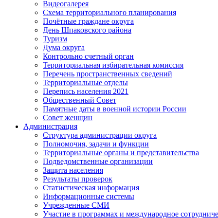
Видеогалерея
Схема территориального планирования
Почётные граждане округа
День Шпаковского района
Туризм
Дума округа
Контрольно счетный орган
Территориальная избирательная комиссия
Перечень пространственных сведений
Территориальные отделы
Перепись населения 2021
Общественный Совет
Памятные даты в военной истории России
Совет женщин
Администрация
Структура администрации округа
Полномочия, задачи и функции
Территориальные органы и представительства
Подведомственные организации
Защита населения
Результаты проверок
Статистическая информация
Информационные системы
Учрежденные СМИ
Участие в программах и международное сотруднич