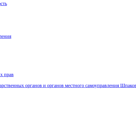
ость
ления
х прав
дарственных органов и органов местного самоуправления Шпако