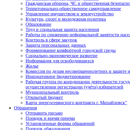
Гражданская оборона, ЧС и общественная безопасн
Территориально-общественное самоуправление
Управление имуществом и землеустройство
Культура, спорт и молодежная политика
Образование
Труд и социальная защита населения
Работы по снижению неформальной занятости насе
Контроль в сфере закупок
Защита персональных данных
Формирование комфортной городской среды
Социально-экономическое развитие
Информация для освободившихся
Жилье
Комиссия по делам несовершеннолетних и защите и
Инициативное бюджетирование
Рабочая группа по координации деятельности госу
осуществлении регистрации (учёта) избирателей
Муниципальный контроль
Открытый бюджет
Карта энергосервисного контракта г. Михайловск"
Обращения
Отправить письмо
Порядок и время приема
Установленные формы обращений
Порядок обжалования