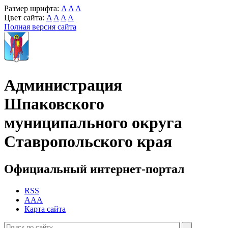
Размер шрифта:
A
A
A
Цвет сайта:
A
A
A
A
Полная версия сайта
Администрация
Шпаковского
муниципального округа
Ставропольского края
Официальный интернет-портал
RSS
AAA
Карта сайта