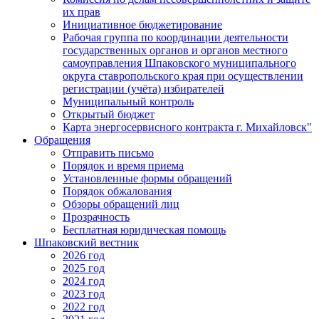
их прав
Инициативное бюджетирование
Рабочая группа по координации деятельности
государственных органов и органов местного
самоуправления Шпаковского муниципального
округа ставропольского края при осуществлении
регистрации (учёта) избирателей
Муниципальный контроль
Открытый бюджет
Карта энергосервисного контракта г. Михайловск"
Обращения
Отправить письмо
Порядок и время приема
Установленные формы обращений
Порядок обжалования
Обзоры обращений лиц
Прозрачность
Бесплатная юридическая помощь
Шпаковский вестник
2026 год
2025 год
2024 год
2023 год
2022 год