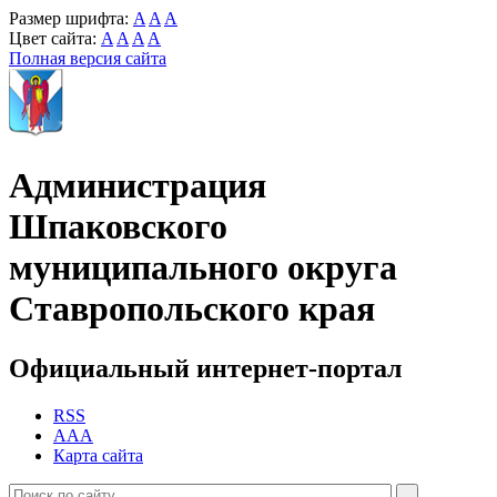
Размер шрифта:
A
A
A
Цвет сайта:
A
A
A
A
Полная версия сайта
Администрация
Шпаковского
муниципального округа
Ставропольского края
Официальный интернет-портал
RSS
AAA
Карта сайта