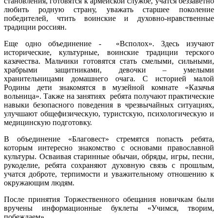
становления, готовятся к армейской службе, учатся беззаветно
любить родную страну, уважать старшее поколение
победителей, чтить воинские и духовно-нравственные
традиции россиян.
Еще одно объединение - «Всполох». Здесь изучают
исторические, культурные, воинские традиции терского
казачества. Мальчики готовятся стать смелыми, сильными,
храбрыми защитниками, девочки – умелыми
хранительницами домашнего очага. С историей малой
Родины дети знакомятся в музейной комнате «Казачья
вольница». Также на занятиях ребята получают практические
навыки безопасного поведения в чрезвычайных ситуациях,
улучшают общефизическую, туристскую, психологическую и
медицинскую подготовку.
В объединение «Благовест» стремятся попасть ребята,
которым интересно знакомство с основами православной
культуры. Осваивая старинные обычаи, обряды, игры, песни,
рукоделие, ребята сохраняют духовную связь с прошлым,
учатся доброте, терпимости и уважительному отношению к
окружающим людям.
После принятия Торжественного обещания новичкам были
вручены информационные буклеты «Учимся, творим,
побеждаем».