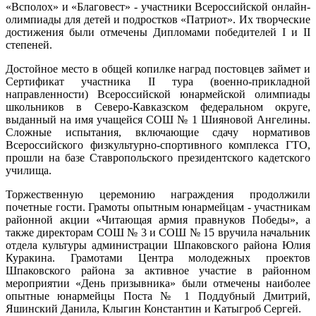
«Всполох» и «Благовест» - участники Всероссийской онлайн-
олимпиады для детей и подростков «Патриот». Их творческие
достижения были отмечены Дипломами победителей I и II
степеней.
Достойное место в общей копилке наград постовцев займет и
Сертификат участника II тура (военно-прикладной
направленности) Всероссийской юнармейской олимпиады
школьников в Северо-Кавказском федеральном округе,
выданный на имя учащейся СОШ № 1 Шияновой Ангелины.
Сложные испытания, включающие сдачу нормативов
Всероссийского физкультурно-спортивного комплекса ГТО,
прошли на базе Ставропольского президентского кадетского
училища.
Торжественную церемонию награждения продолжили
почетные гости. Грамоты опытным юнармейцам - участникам
районной акции «Читающая армия правнуков Победы», а
также директорам СОШ № 3 и СОШ № 15 вручила начальник
отдела культуры администрации Шпаковского района Юлия
Куракина. Грамотами Центра молодежных проектов
Шпаковского района за активное участие в районном
мероприятии «День призывника» были отмечены наиболее
опытные юнармейцы Поста № 1 Поддубный Дмитрий,
Яшинский Данила, Клыгин Константин и Катыгроб Сергей.