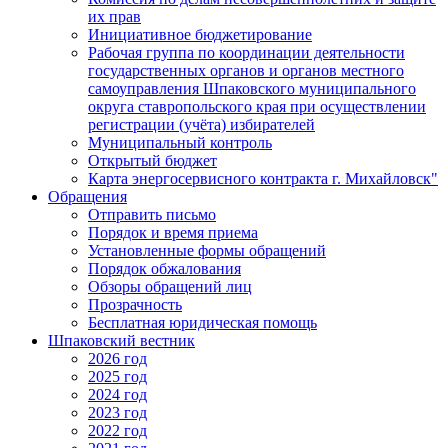
их прав
Инициативное бюджетирование
Рабочая группа по координации деятельности
государственных органов и органов местного
самоуправления Шпаковского муниципального
округа ставропольского края при осуществлении
регистрации (учёта) избирателей
Муниципальный контроль
Открытый бюджет
Карта энергосервисного контракта г. Михайловск"
Обращения
Отправить письмо
Порядок и время приема
Установленные формы обращений
Порядок обжалования
Обзоры обращений лиц
Прозрачность
Бесплатная юридическая помощь
Шпаковский вестник
2026 год
2025 год
2024 год
2023 год
2022 год