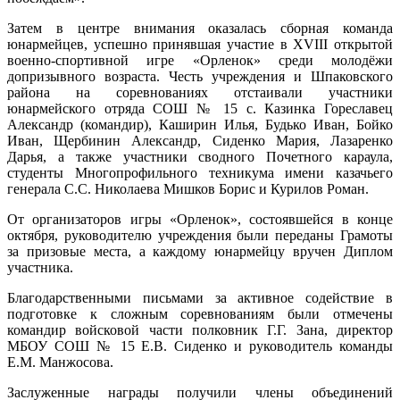
Затем в центре внимания оказалась сборная команда
юнармейцев, успешно принявшая участие в XVIII открытой
военно-спортивной игре «Орленок» среди молодёжи
допризывного возраста. Честь учреждения и Шпаковского
района на соревнованиях отстаивали участники
юнармейского отряда СОШ № 15 с. Казинка Гореславец
Александр (командир), Каширин Илья, Будько Иван, Бойко
Иван, Щербинин Александр, Сиденко Мария, Лазаренко
Дарья, а также участники сводного Почетного караула,
студенты Многопрофильного техникума имени казачьего
генерала С.С. Николаева Мишков Борис и Курилов Роман.
От организаторов игры «Орленок», состоявшейся в конце
октября, руководителю учреждения были переданы Грамоты
за призовые места, а каждому юнармейцу вручен Диплом
участника.
Благодарственными письмами за активное содействие в
подготовке к сложным соревнованиям были отмечены
командир войсковой части полковник Г.Г. Зана, директор
МБОУ СОШ № 15 Е.В. Сиденко и руководитель команды
Е.М. Манжосова.
Заслуженные награды получили члены объединений