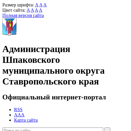
Размер шрифта:
A
A
A
Цвет сайта:
A
A
A
A
Полная версия сайта
Администрация
Шпаковского
муниципального округа
Ставропольского края
Официальный интернет-портал
RSS
AAA
Карта сайта