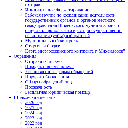
их прав
Инициативное бюджетирование
Рабочая группа по координации деятельности
государственных органов и органов местного
самоуправления Шпаковского муниципального
округа ставропольского края при осуществлении
регистрации (учёта) избирателей
Муниципальный контроль
Открытый бюджет
Карта энергосервисного контракта г. Михайловск"
Обращения
Отправить письмо
Порядок и время приема
Установленные формы обращений
Порядок обжалования
Обзоры обращений лиц
Прозрачность
Бесплатная юридическая помощь
Шпаковский вестник
2026 год
2025 год
2024 год
2023 год
2022 год