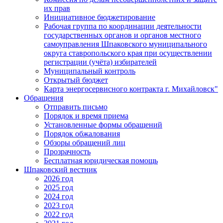
их прав
Инициативное бюджетирование
Рабочая группа по координации деятельности
государственных органов и органов местного
самоуправления Шпаковского муниципального
округа ставропольского края при осуществлении
регистрации (учёта) избирателей
Муниципальный контроль
Открытый бюджет
Карта энергосервисного контракта г. Михайловск"
Обращения
Отправить письмо
Порядок и время приема
Установленные формы обращений
Порядок обжалования
Обзоры обращений лиц
Прозрачность
Бесплатная юридическая помощь
Шпаковский вестник
2026 год
2025 год
2024 год
2023 год
2022 год