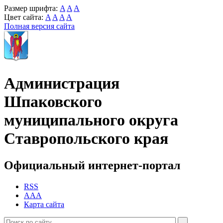
Размер шрифта:
A
A
A
Цвет сайта:
A
A
A
A
Полная версия сайта
Администрация
Шпаковского
муниципального округа
Ставропольского края
Официальный интернет-портал
RSS
AAA
Карта сайта