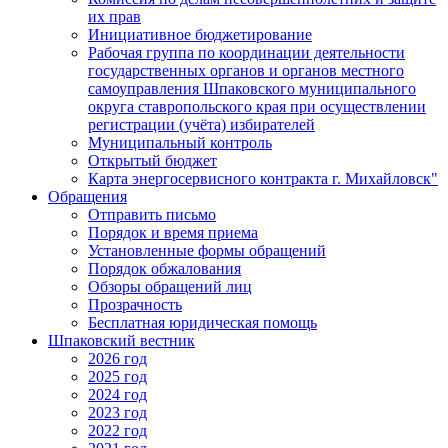
их прав
Инициативное бюджетирование
Рабочая группа по координации деятельности
государственных органов и органов местного
самоуправления Шпаковского муниципального
округа ставропольского края при осуществлении
регистрации (учёта) избирателей
Муниципальный контроль
Открытый бюджет
Карта энергосервисного контракта г. Михайловск"
Обращения
Отправить письмо
Порядок и время приема
Установленные формы обращений
Порядок обжалования
Обзоры обращений лиц
Прозрачность
Бесплатная юридическая помощь
Шпаковский вестник
2026 год
2025 год
2024 год
2023 год
2022 год