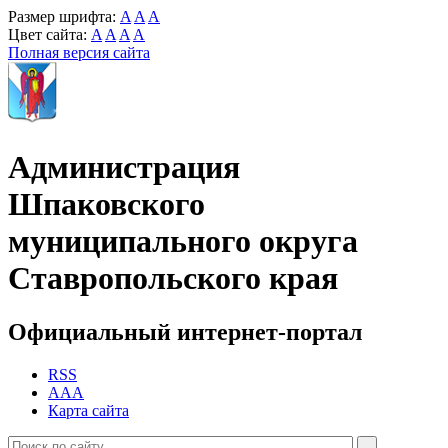
Размер шрифта:
A
A
A
Цвет сайта:
A
A
A
A
Полная версия сайта
Администрация
Шпаковского
муниципального округа
Ставропольского края
Официальный интернет-портал
RSS
AAA
Карта сайта