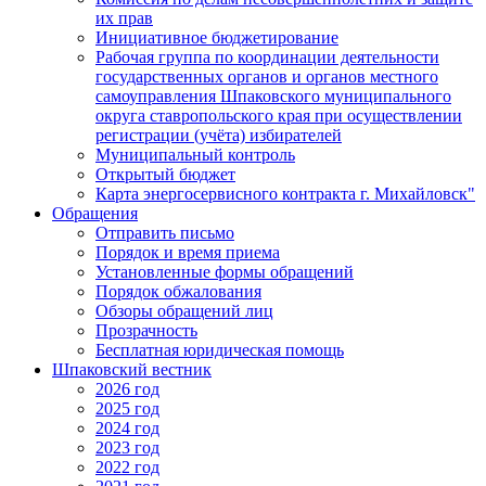
их прав
Инициативное бюджетирование
Рабочая группа по координации деятельности
государственных органов и органов местного
самоуправления Шпаковского муниципального
округа ставропольского края при осуществлении
регистрации (учёта) избирателей
Муниципальный контроль
Открытый бюджет
Карта энергосервисного контракта г. Михайловск"
Обращения
Отправить письмо
Порядок и время приема
Установленные формы обращений
Порядок обжалования
Обзоры обращений лиц
Прозрачность
Бесплатная юридическая помощь
Шпаковский вестник
2026 год
2025 год
2024 год
2023 год
2022 год