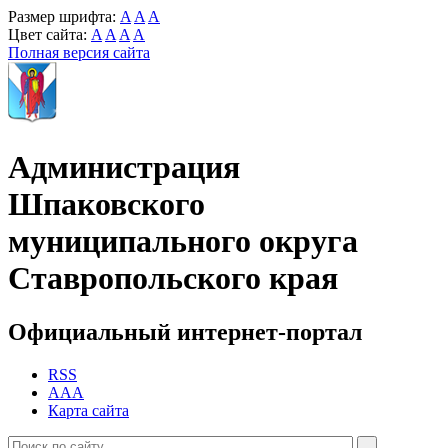
Размер шрифта:
A
A
A
Цвет сайта:
A
A
A
A
Полная версия сайта
Администрация
Шпаковского
муниципального округа
Ставропольского края
Официальный интернет-портал
RSS
AAA
Карта сайта