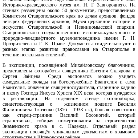
Историко-краеведческого музея им. Н. Г. Завгороднего. На
стендах размещены около 50 документов, предоставленных
Комитетом Ставропольского края по делам архивов, фондов
четырёх федеральных архивов, Музея церковной истории и
искусства Ставропольской и Невинномысской епархии,
Ставропольского государственного историко-культурного и
природно-ландшафтного музея-заповедника имени Г. Н.
Прозрителева и Г. К. Праве. Документы свидетельствуют о
разных этапах развития православия на Ставрополье в
течение нескольких столетий.
В экспозиции, посвящённой Михайловскому благочинию,
представлены фотоработы священника Евгения Склярова и
Сергея Зайцева. Среди экспонатов можно увидеть
самодельные оклады на богослужебные Евангелия и сами
Евангелия, облачение священнослужителя, старинное кадило
и икону Господа Иисуса Христа XIX века, которая нуждается
в реставрации. На отдельном стенде фотоподборка,
свидетельствующая о жизненном подвиге Василия
Филипповича Ткаченко (1856 – 1933 г.г.), больше известного
как старец-странник Василий Босоногий, который
странствовал, собирая пожертвования на строительство
Знаменского храма в с. Надежда. Отдельный раздел
экспозиции посвящён уникальным документам о храмовом
строительстве в Шпаковском районе.