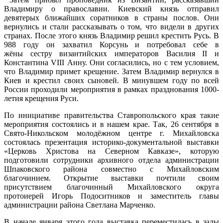
Владимиру о православии. Киевский князь отправил
девятерых ближайших соратников в страны послов. Они
вернулись и стали рассказывать о том, что видели в других
странах. После этого князь Владимир решил крестить Русь. В
988 году он захватил Корсунь и потребовал себе в
жёны сестру византийских императоров Василия II и
Константина VIII Анну. Они согласились, но с тем условием,
что Владимир примет крещение. Затем Владимир вернулся в
Киев и крестил своих сыновей. В минувшем году по всей
России проходили мероприятия в рамках празднования 1000-
летия крещения Руси.
По инициативе правительства Ставропольского края такие
мероприятия состоялись и в нашем крае. Так, 26 сентября в
Свято-Никольском молодёжном центре г. Михайловска
состоялась презентация историко-документальной выставки
«Церковь Христова на Северном Кавказе», которую
подготовили сотрудники архивного отдела администрации
Шпаковского района совместно с Михайловским
благочинием. Открытие выставки почтили своим
присутствием благочинный Михайловского округа
протоиерей Игорь Подоситников и заместитель главы
администрации района Светлана Марченко.
В начале января этого года выставка переместилась в залы