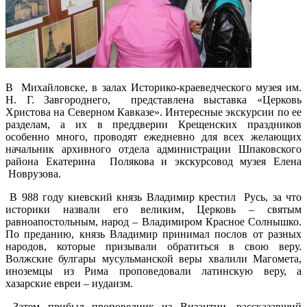
В Михайловске, в залах Историко-краеведческого музея им.
Н. Г. Завгороднего, представлена выставка «Церковь
Христова на Северном Кавказе». Интересные экскурсии по ее
разделам, а их в преддверии Крещенских праздников
особенно много, проводят ежедневно для всех желающих
начальник архивного отдела администрации Шпаковского
района Екатерина Полякова и экскурсовод музея Елена
Новрузова.
В 988 году киевский князь Владимир крестил Русь, за что
историки назвали его великим, Церковь – святым
равноапостольным, народ – Владимиром Красное Солнышко.
По преданию, князь Владимир принимал послов от разных
народов, которые призывали обратиться в свою веру.
Волжские булгары мусульманской веры хвалили Магомета,
иноземцы из Рима проповедовали латинскую веру, а
хазарские евреи – иудаизм.
Затем прибыл проповедник из Византии, рассказавший