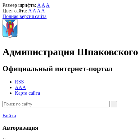
Размер шрифта:
A
A
A
Цвет сайта:
A
A
A
A
Полная версия сайта
Администрация Шпаковского 
Официальный интернет-портал
RSS
AAA
Карта сайта
Войти
Авторизация