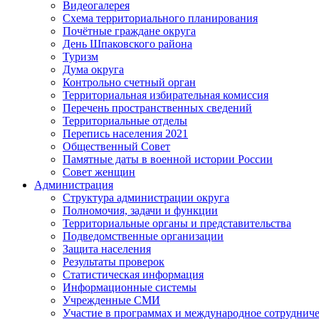
Видеогалерея
Схема территориального планирования
Почётные граждане округа
День Шпаковского района
Туризм
Дума округа
Контрольно счетный орган
Территориальная избирательная комиссия
Перечень пространственных сведений
Территориальные отделы
Перепись населения 2021
Общественный Совет
Памятные даты в военной истории России
Совет женщин
Администрация
Структура администрации округа
Полномочия, задачи и функции
Территориальные органы и представительства
Подведомственные организации
Защита населения
Результаты проверок
Статистическая информация
Информационные системы
Учрежденные СМИ
Участие в программах и международное сотруднич