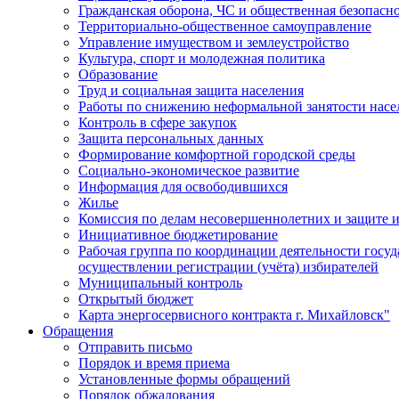
Гражданская оборона, ЧС и общественная безопасн
Территориально-общественное самоуправление
Управление имуществом и землеустройство
Культура, спорт и молодежная политика
Образование
Труд и социальная защита населения
Работы по снижению неформальной занятости насе
Контроль в сфере закупок
Защита персональных данных
Формирование комфортной городской среды
Социально-экономическое развитие
Информация для освободившихся
Жилье
Комиссия по делам несовершеннолетних и защите и
Инициативное бюджетирование
Рабочая группа по координации деятельности госу
осуществлении регистрации (учёта) избирателей
Муниципальный контроль
Открытый бюджет
Карта энергосервисного контракта г. Михайловск"
Обращения
Отправить письмо
Порядок и время приема
Установленные формы обращений
Порядок обжалования