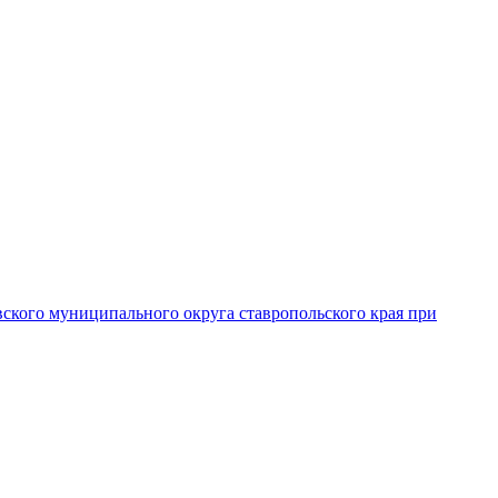
вского муниципального округа ставропольского края при