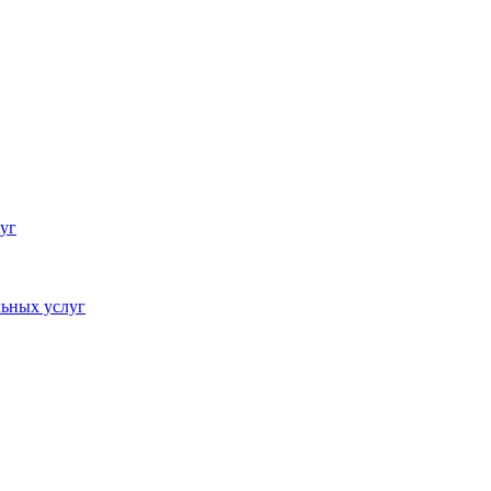
уг
ьных услуг