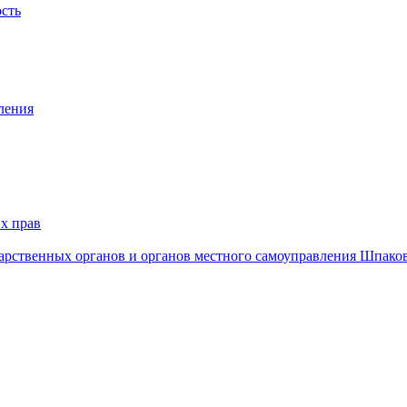
ость
ления
х прав
дарственных органов и органов местного самоуправления Шпако