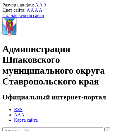
Размер шрифта:
A
A
A
Цвет сайта:
A
A
A
A
Полная версия сайта
Администрация
Шпаковского
муниципального округа
Ставропольского края
Официальный интернет-портал
RSS
AAA
Карта сайта