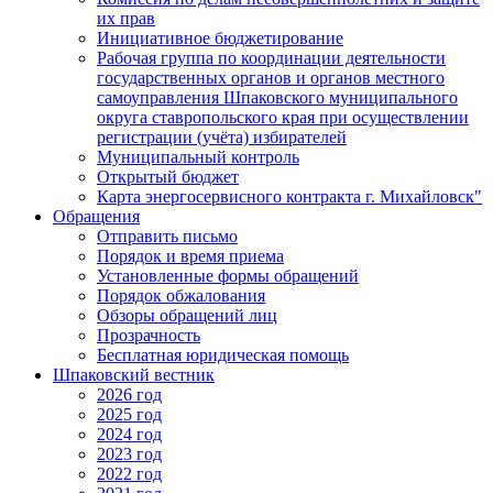
их прав
Инициативное бюджетирование
Рабочая группа по координации деятельности
государственных органов и органов местного
самоуправления Шпаковского муниципального
округа ставропольского края при осуществлении
регистрации (учёта) избирателей
Муниципальный контроль
Открытый бюджет
Карта энергосервисного контракта г. Михайловск"
Обращения
Отправить письмо
Порядок и время приема
Установленные формы обращений
Порядок обжалования
Обзоры обращений лиц
Прозрачность
Бесплатная юридическая помощь
Шпаковский вестник
2026 год
2025 год
2024 год
2023 год
2022 год