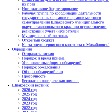
их прав
Инициативное бюджетирование
Рабочая группа по координации деятельности
государственных органов и органов местного
самоуправления Шпаковского муниципального
округа ставропольского края при осуществлении
регистрации (учёта) избирателей
Муниципальный контроль
Открытый бюджет
Карта энергосервисного контракта г. Михайловск"
Обращения
Отправить письмо
Порядок и время приема
Установленные формы обращений
Порядок обжалования
Обзоры обращений лиц
Прозрачность
Бесплатная юридическая помощь
Шпаковский вестник
2026 год
2025 год
2024 год
2023 год
2022 год