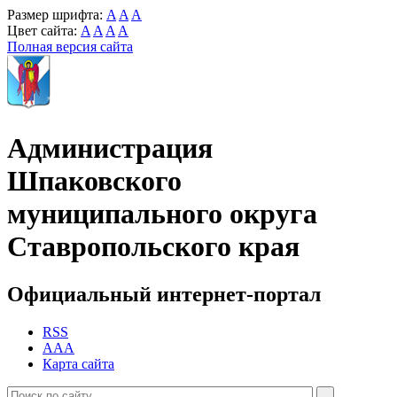
Размер шрифта:
A
A
A
Цвет сайта:
A
A
A
A
Полная версия сайта
Администрация
Шпаковского
муниципального округа
Ставропольского края
Официальный интернет-портал
RSS
AAA
Карта сайта