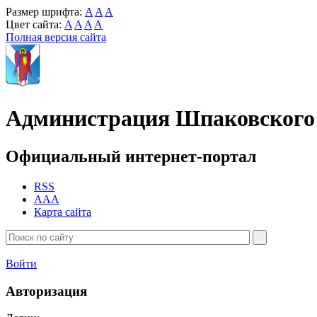
Размер шрифта:
A
A
A
Цвет сайта:
A
A
A
A
Полная версия сайта
Администрация Шпаковского 
Официальный интернет-портал
RSS
AAA
Карта сайта
Войти
Авторизация