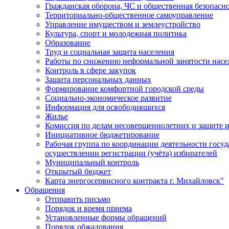
Гражданская оборона, ЧС и общественная безопасн
Территориально-общественное самоуправление
Управление имуществом и землеустройство
Культура, спорт и молодежная политика
Образование
Труд и социальная защита населения
Работы по снижению неформальной занятости насе
Контроль в сфере закупок
Защита персональных данных
Формирование комфортной городской среды
Социально-экономическое развитие
Информация для освободившихся
Жилье
Комиссия по делам несовершеннолетних и защите и
Инициативное бюджетирование
Рабочая группа по координации деятельности госу
осуществлении регистрации (учёта) избирателей
Муниципальный контроль
Открытый бюджет
Карта энергосервисного контракта г. Михайловск"
Обращения
Отправить письмо
Порядок и время приема
Установленные формы обращений
Порядок обжалования