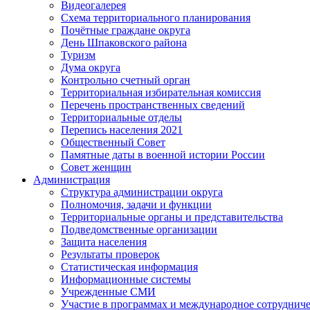
Видеогалерея
Схема территориального планирования
Почётные граждане округа
День Шпаковского района
Туризм
Дума округа
Контрольно счетный орган
Территориальная избирательная комиссия
Перечень пространственных сведений
Территориальные отделы
Перепись населения 2021
Общественный Совет
Памятные даты в военной истории России
Совет женщин
Администрация
Структура администрации округа
Полномочия, задачи и функции
Территориальные органы и представительства
Подведомственные организации
Защита населения
Результаты проверок
Статистическая информация
Информационные системы
Учрежденные СМИ
Участие в программах и международное сотруднич