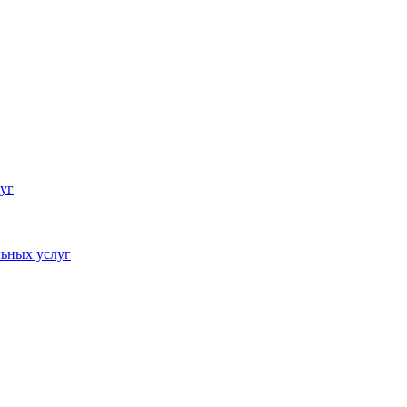
уг
ьных услуг