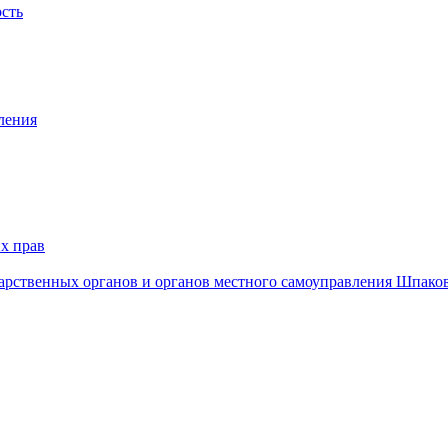
ость
ления
х прав
дарственных органов и органов местного самоуправления Шпако