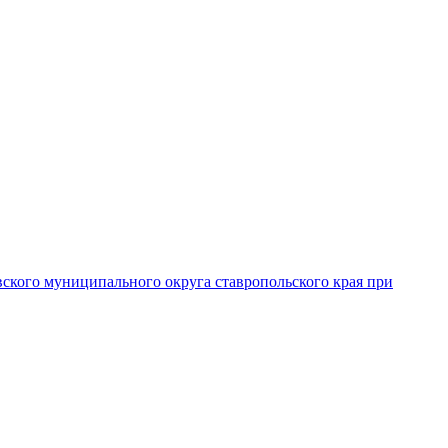
вского муниципального округа ставропольского края при