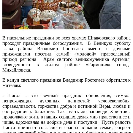
В пасхальные праздники во всех храмах Шпаковского района
проходят праздничные богослужения. В Великую субботу
глава района Владимир Ростегаев вместе с другими
прихожанами посетил самый «молодой» православный
приход региона - Храм святого великомученика Артемия,
возведенного в жилом районе «Гармония» города
Михайловска.
В канун светлого праздника Владимир Ростегаев обратился к
жителям:
- Пасха - это вечный праздник обновления, символ
непреходящих духовных ценностей: человеколюбия,
справедливости, торжества добра и истинной Веры, любви и
сострадания к ближним. Так пусть же заповеди Христовы
продолжают жить в наших сердцах, делая мир нравственнее и
чище, вдохновляя на добрые дела и поступки. Пусть радость
Пасхи принесет согласие и счастье в ваши семьи, согреет
сердца теплотой общения с родными и близкими, вдохновит