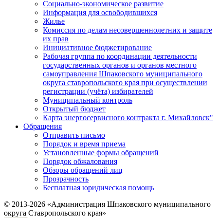
Социально-экономическое развитие
Информация для освободившихся
Жилье
Комиссия по делам несовершеннолетних и защите
их прав
Инициативное бюджетирование
Рабочая группа по координации деятельности
государственных органов и органов местного
самоуправления Шпаковского муниципального
округа ставропольского края при осуществлении
регистрации (учёта) избирателей
Муниципальный контроль
Открытый бюджет
Карта энергосервисного контракта г. Михайловск"
Обращения
Отправить письмо
Порядок и время приема
Установленные формы обращений
Порядок обжалования
Обзоры обращений лиц
Прозрачность
Бесплатная юридическая помощь
© 2013-2026 «Администрация Шпаковского муниципального
округа Ставропольского края»