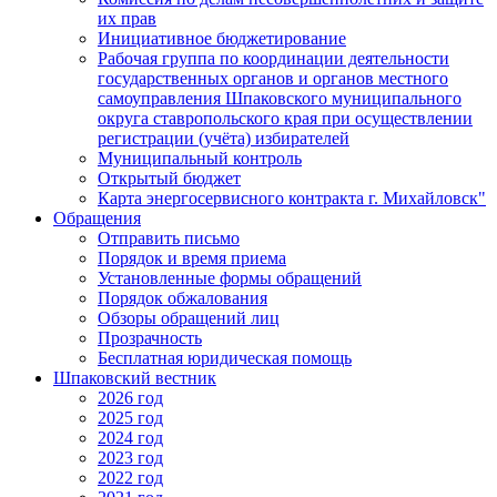
их прав
Инициативное бюджетирование
Рабочая группа по координации деятельности
государственных органов и органов местного
самоуправления Шпаковского муниципального
округа ставропольского края при осуществлении
регистрации (учёта) избирателей
Муниципальный контроль
Открытый бюджет
Карта энергосервисного контракта г. Михайловск"
Обращения
Отправить письмо
Порядок и время приема
Установленные формы обращений
Порядок обжалования
Обзоры обращений лиц
Прозрачность
Бесплатная юридическая помощь
Шпаковский вестник
2026 год
2025 год
2024 год
2023 год
2022 год