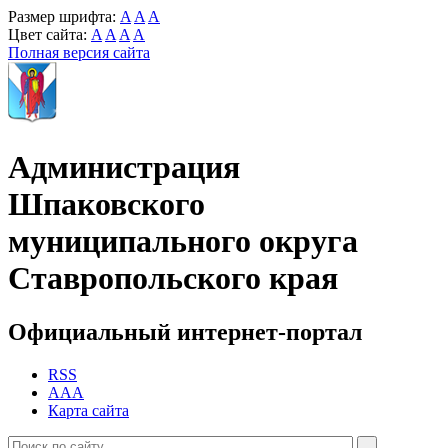
Размер шрифта:
A
A
A
Цвет сайта:
A
A
A
A
Полная версия сайта
Администрация
Шпаковского
муниципального округа
Ставропольского края
Официальный интернет-портал
RSS
AAA
Карта сайта