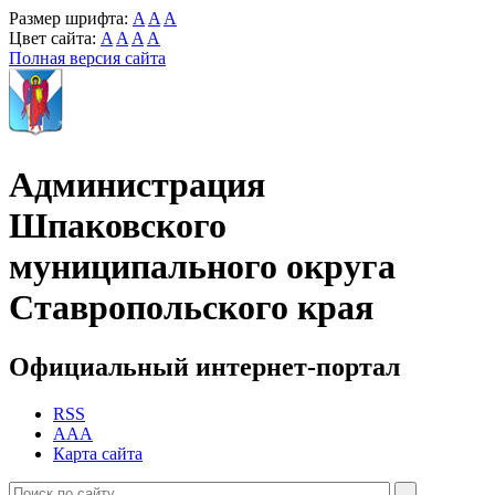
Размер шрифта:
A
A
A
Цвет сайта:
A
A
A
A
Полная версия сайта
Администрация
Шпаковского
муниципального округа
Ставропольского края
Официальный интернет-портал
RSS
AAA
Карта сайта