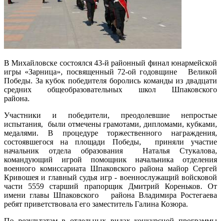
В Михайловске состоялся 43-й районный финал юнармейской
игры «Зарница», посвященный 72-ой годовщине Великой
Победы. За кубок победителя боролись команды из двадцати
средних общеобразовательных школ Шпаковского
района.
Участники и победители, преодолевшие непростые
испытания, были отмечены грамотами, дипломами, кубками,
медалями. В процедуре торжественного награждения,
состоявшегося на площади Победы, приняли участие
начальник отдела образования Наталья Стукалова,
командующий игрой помощник начальника отделения
военного комиссариата Шпаковского района майор Сергей
Кривошея и главный судья игр - военнослужащий войсковой
части 5559 старший прапорщик Дмитрий Кореньков. От
имени главы Шпаковского района Владимира Ростегаева
ребят приветствовала его заместитель Галина Козюра.
По результатам в отдельных видах конкурсной программы