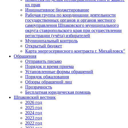
их прав
Инициативное бюджетирование
Рабочая группа по координации деятельности
государственных органов и органов местного
самоуправления Шпаковского муниципального
округа ставропольского края при осуществлении
регистрации (учёта) избирателей
Муниципальный контроль
Открытый бюджет
Карта энергосервисного контракта г. Михайловск"
Обращения
Отправить письмо
Порядок и время приема
Установленные формы обращений
Порядок обжалования
Обзоры обращений лиц
Прозрачность
Бесплатная юридическая помощь
Шпаковский вестник
2026 год
2025 год
2024 год
2023 год
2022 год