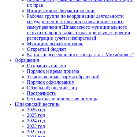
их прав
Инициативное бюджетирование
Рабочая группа по координации деятельности
государственных органов и органов местного
самоуправления Шпаковского муниципального
округа ставропольского края при осуществлении
регистрации (учёта) избирателей
Муниципальный контроль
Открытый бюджет
Карта энергосервисного контракта г. Михайловск"
Обращения
Отправить письмо
Порядок и время приема
Установленные формы обращений
Порядок обжалования
Обзоры обращений лиц
Прозрачность
Бесплатная юридическая помощь
Шпаковский вестник
2026 год
2025 год
2024 год
2023 год
2022 год