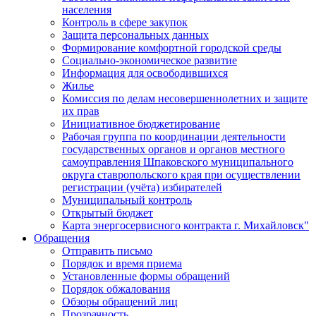
населения
Контроль в сфере закупок
Защита персональных данных
Формирование комфортной городской среды
Социально-экономическое развитие
Информация для освободившихся
Жилье
Комиссия по делам несовершеннолетних и защите
их прав
Инициативное бюджетирование
Рабочая группа по координации деятельности
государственных органов и органов местного
самоуправления Шпаковского муниципального
округа ставропольского края при осуществлении
регистрации (учёта) избирателей
Муниципальный контроль
Открытый бюджет
Карта энергосервисного контракта г. Михайловск"
Обращения
Отправить письмо
Порядок и время приема
Установленные формы обращений
Порядок обжалования
Обзоры обращений лиц
Прозрачность