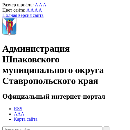
Размер шрифта:
A
A
A
Цвет сайта:
A
A
A
A
Полная версия сайта
Администрация
Шпаковского
муниципального округа
Ставропольского края
Официальный интернет-портал
RSS
AAA
Карта сайта