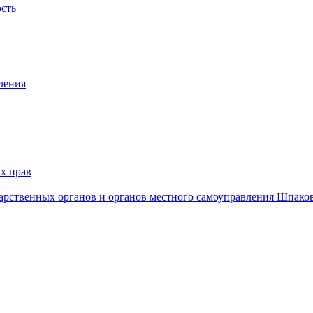
ость
ления
х прав
дарственных органов и органов местного самоуправления Шпако