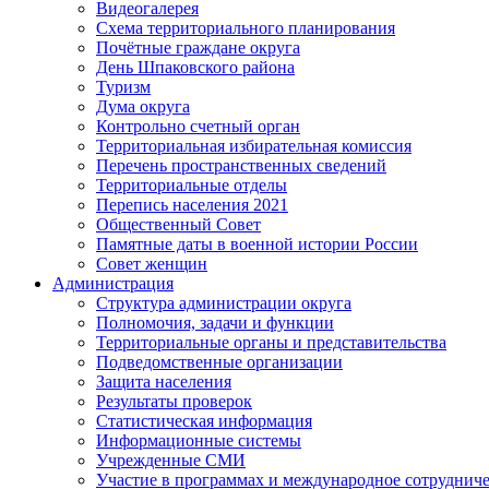
Видеогалерея
Схема территориального планирования
Почётные граждане округа
День Шпаковского района
Туризм
Дума округа
Контрольно счетный орган
Территориальная избирательная комиссия
Перечень пространственных сведений
Территориальные отделы
Перепись населения 2021
Общественный Совет
Памятные даты в военной истории России
Совет женщин
Администрация
Структура администрации округа
Полномочия, задачи и функции
Территориальные органы и представительства
Подведомственные организации
Защита населения
Результаты проверок
Статистическая информация
Информационные системы
Учрежденные СМИ
Участие в программах и международное сотруднич