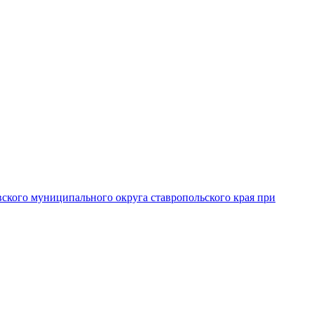
вского муниципального округа ставропольского края при