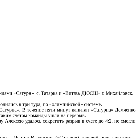
мандами «Сатурн» с. Татарка и «Витязь-ДЮСШ» г. Михайловск.
дились в три тура, по «олимпийской» системе.
атурна». В течение пяти минут капитан «Сатурна» Демченко
 таким счетом команды ушли на перерыв.
 Алексею удалось сократить разрыв в счете до 4:2, не смогли
ик – Чертов Владимир, («Сатурн»), лучший полузащитник –