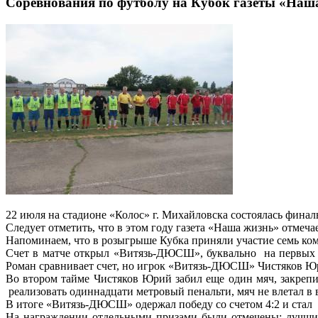
Соревнования по футболу на Кубок газеты «Наш
22 июля на стадионе «Колос» г. Михайловска состоялась фина
Следует отметить, что в этом году газета «Наша жизнь» отмеча
Напоминаем, что в розыгрыше Кубка приняли участие семь ком
Счет в матче открыл «Витязь-ДЮСШ», буквально на первых 
Роман сравнивает счет, но игрок «Витязь-ДЮСШ» Чистяков Юри
Во втором тайме Чистяков Юрий забил еще один мяч, закрепив
реализовать одиннадцати метровый пенальти, мяч не влетал в 
В итоге «Витязь-ДЮСШ» одержал победу со счетом 4:2 и стал 
На награждении отдельными призами были отмечены: лучши