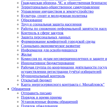
Гражданская оборона, ЧС и общественная безопасн
Территориально-общественное самоуправление
Управление имуществом и землеустройство
Культура, спорт и молодежная политика
Образование
Труд и социальная защита населения
Работы по снижению неформальной занятости насе
Контроль в сфере закупок
Защита персональных данных
Формирование комфортной городской среды
Социально-экономическое развитие
Информация для освободившихся
Жилье
Комиссия по делам несовершеннолетних и защите и
Инициативное бюджетирование
Рабочая группа по координации деятельности госу
осуществлении регистрации (учёта) избирателей
Муниципальный контроль
Открытый бюджет
Карта энергосервисного контракта г. Михайловск"
Обращения
Отправить письмо
Порядок и время приема
Установленные формы обращений
Порядок обжалования