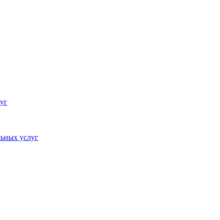
уг
ьных услуг