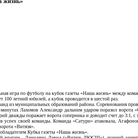
а жизнь»
льная игра по футболу на кубок газеты «Наша жизнь» между ко
ет 100 летний юбилей, а кубок проводится в шестой раз.
анд из муниципальных образований района. Соревнования прово
минутах Лахомов Александр дальним ударом поразил ворота «С
й дважды поражает ворота соперника и доводит счет до 3:1, с
 успех своей команды. Команда «Сатурн» атаковала, Агафонову
ворота «Витязя».
обладателем Кубка газеты «Наша жизнь».
й вратарь –Данилянц Давид («Витязь-ДЮСШ»), лучший защитн