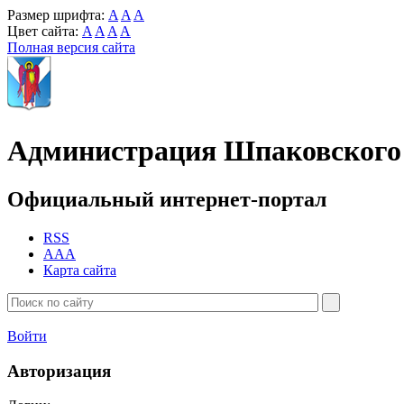
Размер шрифта:
A
A
A
Цвет сайта:
A
A
A
A
Полная версия сайта
Администрация Шпаковского 
Официальный интернет-портал
RSS
AAA
Карта сайта
Войти
Авторизация