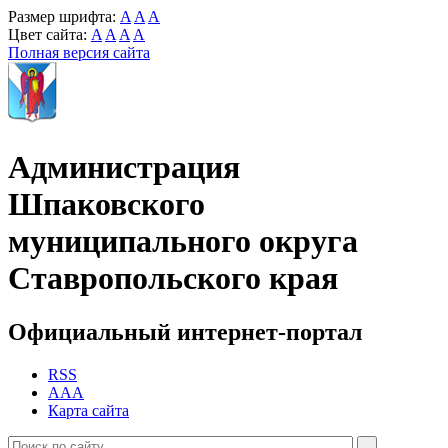
Размер шрифта:
A
A
A
Цвет сайта:
A
A
A
A
Полная версия сайта
Администрация
Шпаковского
муниципального округа
Ставропольского края
Официальный интернет-портал
RSS
AAA
Карта сайта