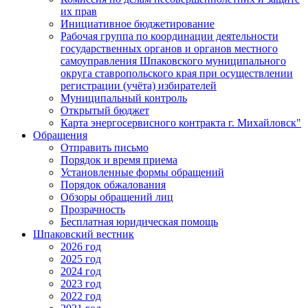
их прав
Инициативное бюджетирование
Рабочая группа по координации деятельности
государственных органов и органов местного
самоуправления Шпаковского муниципального
округа ставропольского края при осуществлении
регистрации (учёта) избирателей
Муниципальный контроль
Открытый бюджет
Карта энергосервисного контракта г. Михайловск"
Обращения
Отправить письмо
Порядок и время приема
Установленные формы обращений
Порядок обжалования
Обзоры обращений лиц
Прозрачность
Бесплатная юридическая помощь
Шпаковский вестник
2026 год
2025 год
2024 год
2023 год
2022 год