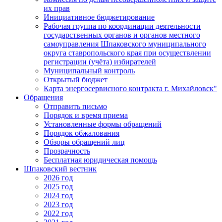
их прав
Инициативное бюджетирование
Рабочая группа по координации деятельности
государственных органов и органов местного
самоуправления Шпаковского муниципального
округа ставропольского края при осуществлении
регистрации (учёта) избирателей
Муниципальный контроль
Открытый бюджет
Карта энергосервисного контракта г. Михайловск"
Обращения
Отправить письмо
Порядок и время приема
Установленные формы обращений
Порядок обжалования
Обзоры обращений лиц
Прозрачность
Бесплатная юридическая помощь
Шпаковский вестник
2026 год
2025 год
2024 год
2023 год
2022 год