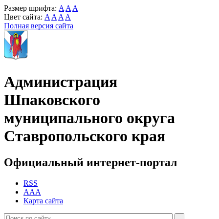
Размер шрифта:
A
A
A
Цвет сайта:
A
A
A
A
Полная версия сайта
Администрация
Шпаковского
муниципального округа
Ставропольского края
Официальный интернет-портал
RSS
AAA
Карта сайта