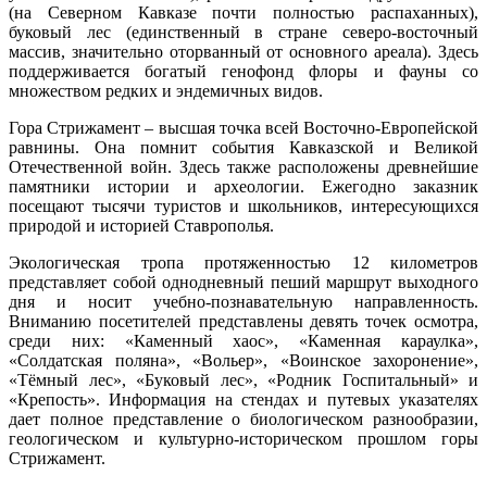
(на Северном Кавказе почти полностью распаханных),
буковый лес (единственный в стране северо-восточный
массив, значительно оторванный от основного ареала). Здесь
поддерживается богатый генофонд флоры и фауны со
множеством редких и эндемичных видов.
Гора Стрижамент – высшая точка всей Восточно-Европейской
равнины. Она помнит события Кавказской и Великой
Отечественной войн. Здесь также расположены древнейшие
памятники истории и археологии. Ежегодно заказник
посещают тысячи туристов и школьников, интересующихся
природой и историей Ставрополья.
Экологическая тропа протяженностью 12 километров
представляет собой однодневный пеший маршрут выходного
дня и носит учебно-познавательную направленность.
Вниманию посетителей представлены девять точек осмотра,
среди них: «Каменный хаос», «Каменная караулка»,
«Солдатская поляна», «Вольер», «Воинское захоронение»,
«Тёмный лес», «Буковый лес», «Родник Госпитальный» и
«Крепость». Информация на стендах и путевых указателях
дает полное представление о биологическом разнообразии,
геологическом и культурно-историческом прошлом горы
Стрижамент.