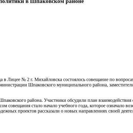
 политики в Шпаковском районе
ода в Лицее № 2 г. Михайловска состоялось совещание по вопр
дминистрации Шпаковского муниципального района, заместители
Шпаковского района. Участники обсудили план взаимодействия
ом совещания стало начало учебного года, которое означало во
дежных проектов рассказали о новых направлениях своей деяте