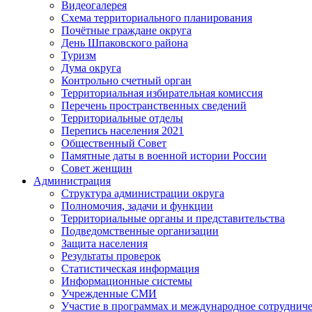
Видеогалерея
Схема территориального планирования
Почётные граждане округа
День Шпаковского района
Туризм
Дума округа
Контрольно счетный орган
Территориальная избирательная комиссия
Перечень пространственных сведений
Территориальные отделы
Перепись населения 2021
Общественный Совет
Памятные даты в военной истории России
Совет женщин
Администрация
Структура администрации округа
Полномочия, задачи и функции
Территориальные органы и представительства
Подведомственные организации
Защита населения
Результаты проверок
Статистическая информация
Информационные системы
Учрежденные СМИ
Участие в программах и международное сотруднич