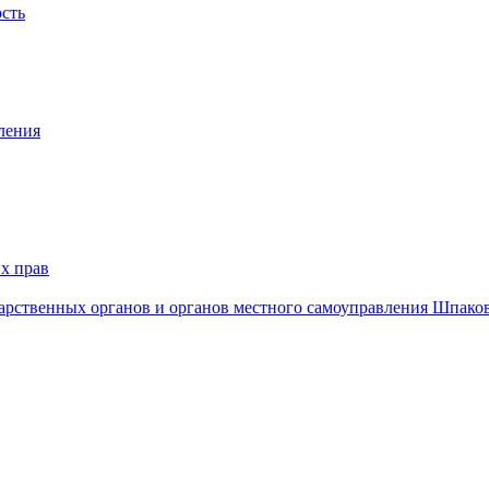
ость
ления
х прав
дарственных органов и органов местного самоуправления Шпако