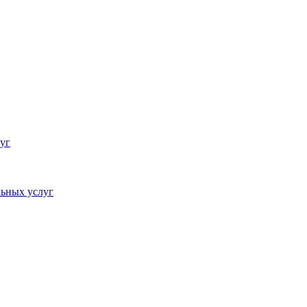
уг
ьных услуг