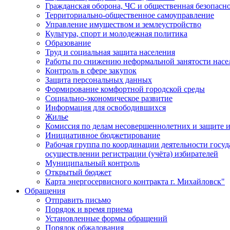
Гражданская оборона, ЧС и общественная безопасн
Территориально-общественное самоуправление
Управление имуществом и землеустройство
Культура, спорт и молодежная политика
Образование
Труд и социальная защита населения
Работы по снижению неформальной занятости насе
Контроль в сфере закупок
Защита персональных данных
Формирование комфортной городской среды
Социально-экономическое развитие
Информация для освободившихся
Жилье
Комиссия по делам несовершеннолетних и защите и
Инициативное бюджетирование
Рабочая группа по координации деятельности госу
осуществлении регистрации (учёта) избирателей
Муниципальный контроль
Открытый бюджет
Карта энергосервисного контракта г. Михайловск"
Обращения
Отправить письмо
Порядок и время приема
Установленные формы обращений
Порядок обжалования