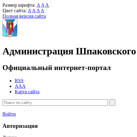
Размер шрифта:
A
A
A
Цвет сайта:
A
A
A
A
Полная версия сайта
Администрация Шпаковского 
Официальный интернет-портал
RSS
AAA
Карта сайта
Войти
Авторизация