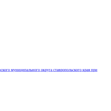
вского муниципального округа ставропольского края при