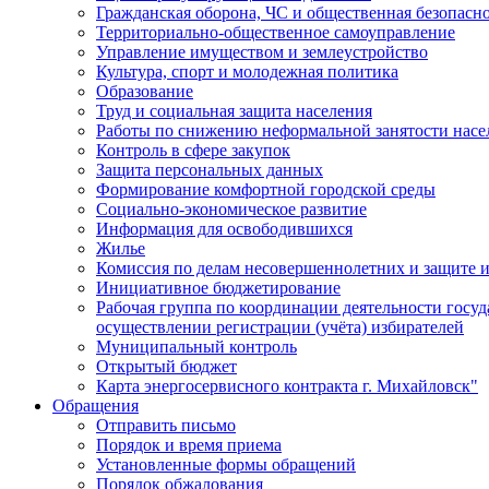
Гражданская оборона, ЧС и общественная безопасн
Территориально-общественное самоуправление
Управление имуществом и землеустройство
Культура, спорт и молодежная политика
Образование
Труд и социальная защита населения
Работы по снижению неформальной занятости насе
Контроль в сфере закупок
Защита персональных данных
Формирование комфортной городской среды
Социально-экономическое развитие
Информация для освободившихся
Жилье
Комиссия по делам несовершеннолетних и защите и
Инициативное бюджетирование
Рабочая группа по координации деятельности госу
осуществлении регистрации (учёта) избирателей
Муниципальный контроль
Открытый бюджет
Карта энергосервисного контракта г. Михайловск"
Обращения
Отправить письмо
Порядок и время приема
Установленные формы обращений
Порядок обжалования