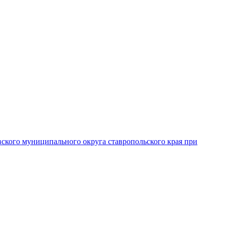
вского муниципального округа ставропольского края при