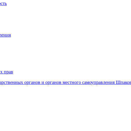
ость
ления
х прав
дарственных органов и органов местного самоуправления Шпако