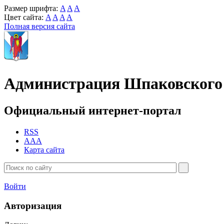
Размер шрифта:
A
A
A
Цвет сайта:
A
A
A
A
Полная версия сайта
Администрация Шпаковского 
Официальный интернет-портал
RSS
AAA
Карта сайта
Войти
Авторизация