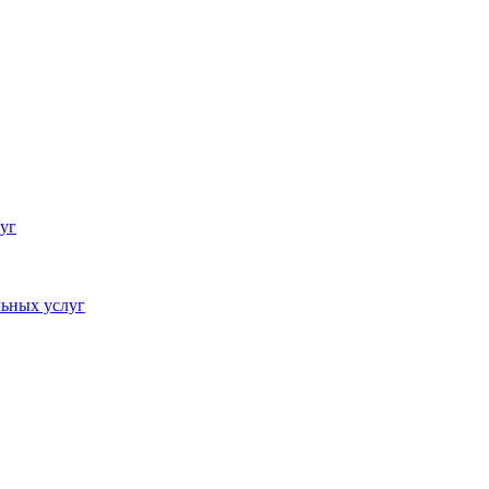
уг
ьных услуг