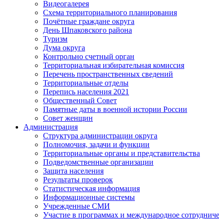
Видеогалерея
Схема территориального планирования
Почётные граждане округа
День Шпаковского района
Туризм
Дума округа
Контрольно счетный орган
Территориальная избирательная комиссия
Перечень пространственных сведений
Территориальные отделы
Перепись населения 2021
Общественный Совет
Памятные даты в военной истории России
Совет женщин
Администрация
Структура администрации округа
Полномочия, задачи и функции
Территориальные органы и представительства
Подведомственные организации
Защита населения
Результаты проверок
Статистическая информация
Информационные системы
Учрежденные СМИ
Участие в программах и международное сотруднич