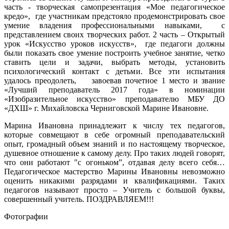
часть - творческая самопрезентация «Мое педагогическое
кредо», где участникам предстояло продемонстрировать свое
умение владения профессиональными навыками, с
представлением своих творческих работ. 2 часть – Открытый
урок «Искусство уроков искусств», где педагоги должны
были показать свое умение построить учебное занятие, четко
ставить цели и задачи, выбрать методы, установить
психологический контакт с детьми. Все эти испытания
удалось преодолеть, завоевав почетное 1 место и звание
«Лучший преподаватель 2017 года» в номинации
«Изобразительное искусство» преподавателю МБУ ДО
«ДХШ» г. Михайловска Черниговской Марине Ивановне.
Марина Ивановна принадлежит к числу тех педагогов,
которые совмещают в себе огромный преподавательский
опыт, громадный объем знаний и по настоящему творческое,
душевное отношение к самому делу. Про таких людей говорят,
что они работают "с огоньком”, отдавая делу всего себя…
Педагогическое мастерство Марины Ивановны невозможно
оценить никакими разрядами и квалификациями. Таких
педагогов называют просто – Учитель с большой буквы,
совершенный учитель. ПОЗДРАВЛЯЕМ!!!
Фотографии