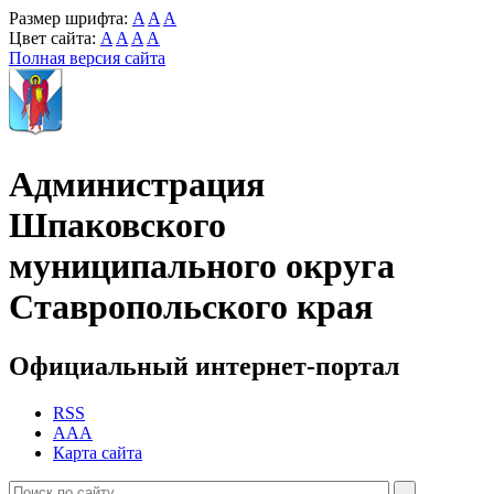
Размер шрифта:
A
A
A
Цвет сайта:
A
A
A
A
Полная версия сайта
Администрация
Шпаковского
муниципального округа
Ставропольского края
Официальный интернет-портал
RSS
AAA
Карта сайта