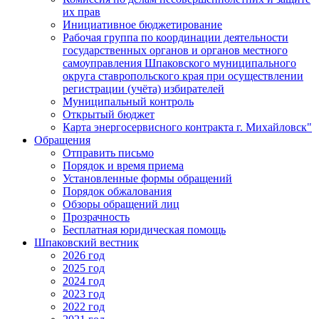
их прав
Инициативное бюджетирование
Рабочая группа по координации деятельности
государственных органов и органов местного
самоуправления Шпаковского муниципального
округа ставропольского края при осуществлении
регистрации (учёта) избирателей
Муниципальный контроль
Открытый бюджет
Карта энергосервисного контракта г. Михайловск"
Обращения
Отправить письмо
Порядок и время приема
Установленные формы обращений
Порядок обжалования
Обзоры обращений лиц
Прозрачность
Бесплатная юридическая помощь
Шпаковский вестник
2026 год
2025 год
2024 год
2023 год
2022 год